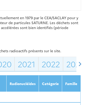
nctuellement en 1979 par le CEA/SACLAY pour y
teur de particules SATURNE. Les déchets sont
s accélérées sont bien identifiés (période
ets radioactifs présents sur le site.
020
2021
2022
2023
202
Radionucléides
Catégorie
Famille