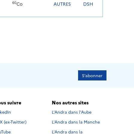
60
Co
AUTRES
DSH
S’abonner
us suivre
Nos autres sites
s suivre sur
nkedIn
L'Andra dans l'Aube
Nous suivre sur
X (ex-Twitter)
L'Andra dans la Manche
s suivre sur
uTube
L'Andra dans la