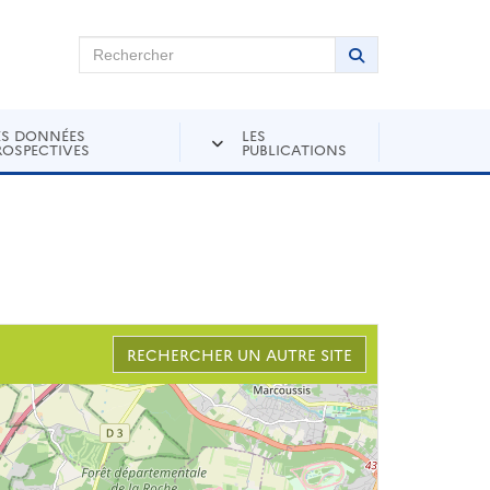
chercher sur Andra Inventaire
Rechercher
Lancer la recher
ES DONNÉES
LES
ROSPECTIVES
PUBLICATIONS
RECHERCHER UN AUTRE SITE