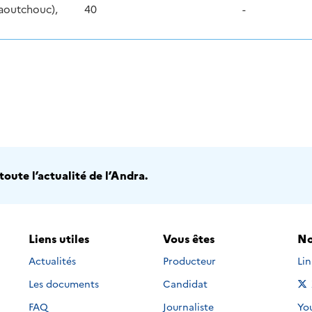
caoutchouc),
40
-
oute l’actualité de l’Andra.
Liens utiles
Vous êtes
No
Nou
Actualités
Producteur
Li
Les documents
Candidat
Nou
FAQ
Journaliste
Yo