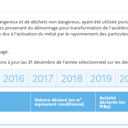
angereux et de déchets non dangereux, ayant été utilisée po
es provenant du démontage pour transformation de l'accéléra
es dus à l'activation du métal par le rayonnement des particule
nagé.
s à jour (au 31 décembre de l’année sélectionnée) sur les déch
2016
2017
2018
2019
2
Activité
Volume déclaré (en m³
déclarée (en
équivalent conditionné)
MBq)