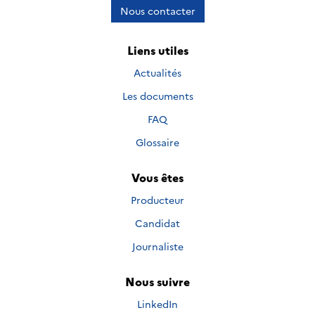
Nous contacter
Liens utiles
Actualités
Les documents
FAQ
Glossaire
Vous êtes
Producteur
Candidat
Journaliste
Nous suivre
Nous suivre sur
LinkedIn