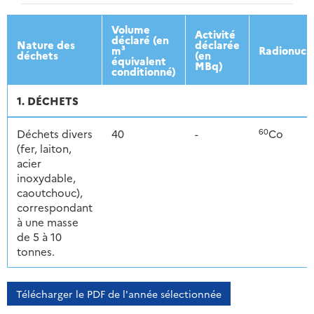
2013
2014
2015
2016
Volume
Activité
déclaré (en
Nature des
déclarée
m³
Radionucl
déchets
(en
équivalent
MBq)
conditionné)
1. DÉCHETS
60
Déchets divers
40
-
Co
(fer, laiton,
acier
inoxydable,
caoutchouc),
correspondant
à une masse
de 5 à 10
tonnes.
Télécharger le PDF de l'année sélectionnée