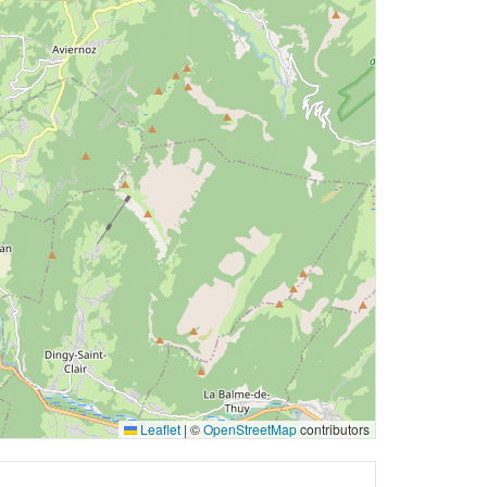
Leaflet
|
©
OpenStreetMap
contributors