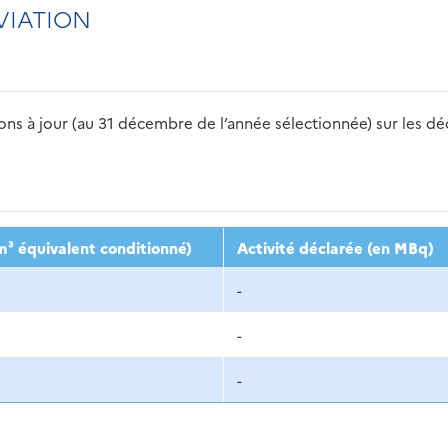
VIATION
s à jour (au 31 décembre de l’année sélectionnée) sur les déch
2016
2017
2018
2019
20
m³ équivalent conditionné)
Activité déclarée (en MBq)
-
-
-