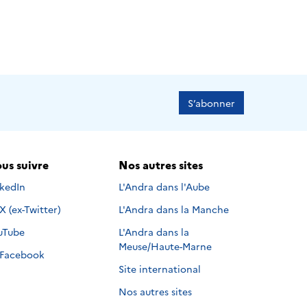
S’abonner
us suivre
Nos autres sites
s suivre sur
nkedIn
L'Andra dans l'Aube
Nous suivre sur
X (ex-Twitter)
L'Andra dans la Manche
s suivre sur
uTube
L'Andra dans la
Meuse/Haute-Marne
Nous suivre sur
Facebook
Site international
Nos autres sites