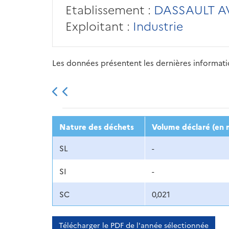
Etablissement :
DASSAULT A
Exploitant :
Industrie
Les données présentent les dernières information
2013
2014
2015
Nature des déchets
Volume déclaré (en 
SL
-
SI
-
SC
0,021
Télécharger le PDF de l'année sélectionnée