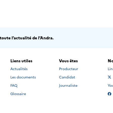
oute l’actualité de l’Andra.
Liens utiles
Vous êtes
No
Nou
Actualités
Producteur
Li
Les documents
Candidat
Nou
FAQ
Journaliste
Yo
Glossaire