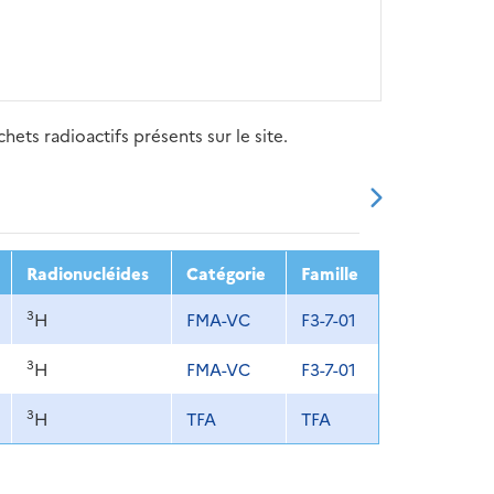
ets radioactifs présents sur le site.
20
2021
2022
2023
2024
Radionucléides
Catégorie
Famille
3
H
FMA-VC
F3-7-01
3
H
FMA-VC
F3-7-01
3
H
TFA
TFA