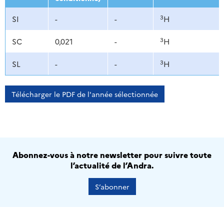
3
SI
-
-
H
3
SC
0,021
-
H
3
SL
-
-
H
Télécharger le PDF de l'année sélectionnée
Abonnez-vous à notre newsletter pour suivre toute
l’actualité de l’Andra.
S’abonner