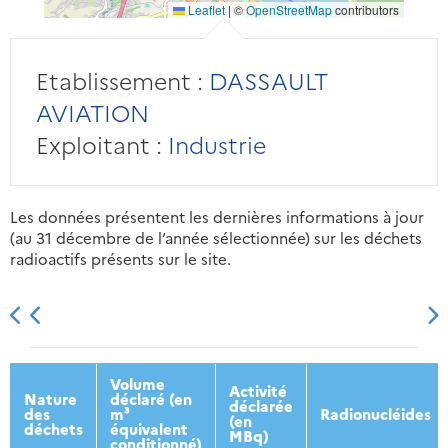
Leaflet
|
©
OpenStreetMap
contributors
Etablissement :
DASSAULT
AVIATION
Exploitant :
Industrie
Les données présentent les dernières informations à jour
(au 31 décembre de l’année sélectionnée) sur les déchets
radioactifs présents sur le site.
2013
2014
2015
2016
Volume
Activité
Nature
déclaré (en
déclarée
des
m³
Radionucléides
(en
déchets
équivalent
MBq)
conditionné)