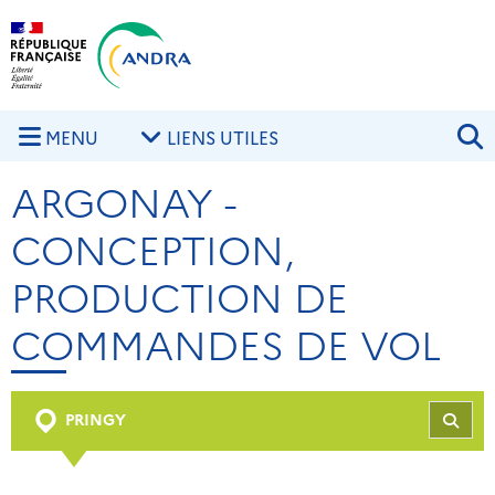
Aller au contenu principal
Skip to navigation
R
MENU
LIENS UTILES
ARGONAY -
CONCEPTION,
PRODUCTION DE
COMMANDES DE VOL
PRINGY
REC