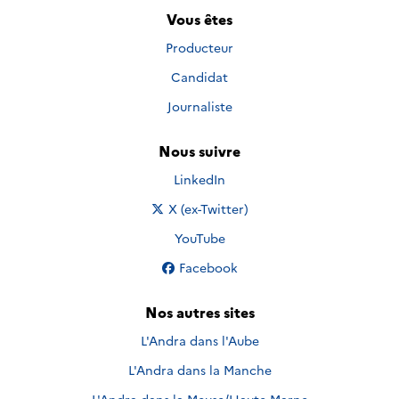
Vous êtes
Producteur
Candidat
Journaliste
Nous suivre
Nous suivre sur
LinkedIn
Nous suivre sur
X (ex-Twitter)
Nous suivre sur
YouTube
Nous suivre sur
Facebook
Nos autres sites
L'Andra dans l'Aube
L'Andra dans la Manche