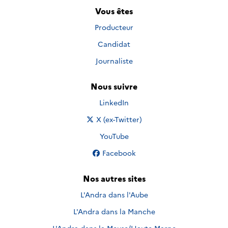
Vous êtes
Producteur
Candidat
Journaliste
Nous suivre
Nous suivre sur
LinkedIn
Nous suivre sur
X (ex-Twitter)
Nous suivre sur
YouTube
Nous suivre sur
Facebook
Nos autres sites
L'Andra dans l'Aube
L'Andra dans la Manche