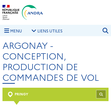
Aller au contenu principal
Skip to navigation
R
MENU
LIENS UTILES
ARGONAY -
CONCEPTION,
PRODUCTION DE
COMMANDES DE VOL
PRINGY
REC