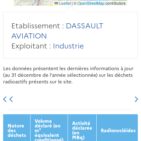
Leaflet
|
©
OpenStreetMap
contributors
Etablissement :
DASSAULT
AVIATION
Exploitant :
Industrie
Les données présentent les dernières informations à jour
(au 31 décembre de l’année sélectionnée) sur les déchets
radioactifs présents sur le site.
2013
2014
2015
2016
Volume
Activité
Nature
déclaré (en
déclarée
des
m³
Radionucléides
(en
déchets
équivalent
MBq)
conditionné)