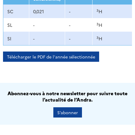
3
SC
0,021
-
H
3
SL
-
-
H
3
SI
-
-
H
Télécharger le PDF de l'année sélectionnée
Abonnez-vous à notre newsletter pour suivre toute
l’actualité de l’Andra.
S’abonner