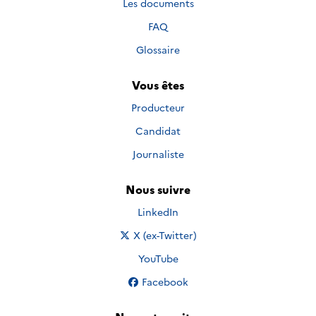
Les documents
FAQ
Glossaire
Vous êtes
Producteur
Candidat
Journaliste
Nous suivre
Nous suivre sur
LinkedIn
Nous suivre sur
X (ex-Twitter)
Nous suivre sur
YouTube
Nous suivre sur
Facebook