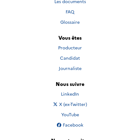
Les documents
FAQ
Glossaire
Vous êtes
Producteur
Candidat
Journaliste
Nous suivre
Nous suivre sur
LinkedIn
Nous suivre sur
X (ex-Twitter)
Nous suivre sur
YouTube
Nous suivre sur
Facebook