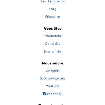
Les documents
FAQ
Glossaire
Vous êtes
Producteur
Candidat
Journaliste
Nous suivre
Nous suivre sur
LinkedIn
Nous suivre sur
X (ex-Twitter)
Nous suivre sur
YouTube
Nous suivre sur
Facebook