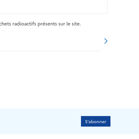
ets radioactifs présents sur le site.
20
2021
2022
2023
2024
S’abonner