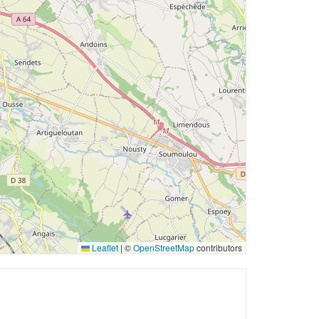
Leaflet
|
©
OpenStreetMap
contributors