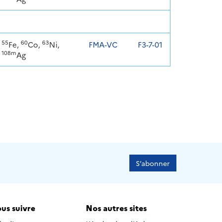
55
60
63
Fe,
Co,
Ni,
FMA-VC
F3-7-01
108m
Ag
S’abonner
us suivre
Nos autres sites