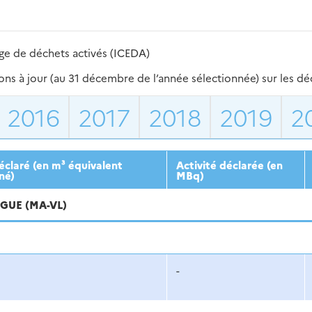
ge de déchets activés (ICEDA)
s à jour (au 31 décembre de l’année sélectionnée) sur les déch
2016
2017
2018
2019
2
claré (en m³ équivalent
Activité déclarée (en
né)
MBq)
GUE (MA-VL)
-