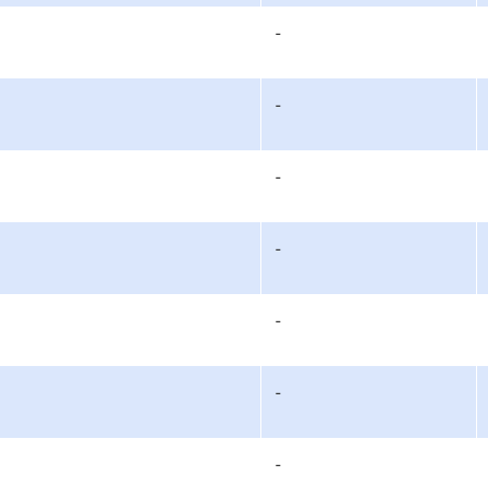
-
-
-
-
-
-
-