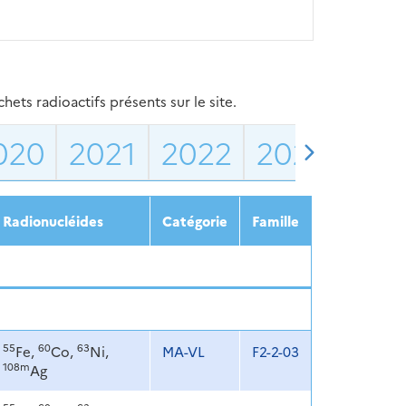
ets radioactifs présents sur le site.
020
2021
2022
2023
202
Radionucléides
Catégorie
Famille
55
60
63
Fe,
Co,
Ni,
MA-VL
F2-2-03
108m
Ag