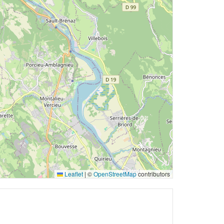
Leaflet
|
©
OpenStreetMap
contributors