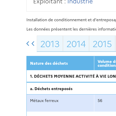
Exploitant :
Industrie
Installation de conditionnement et d'entreposa
Les données présentent les dernières information
2013
2014
2015
Volume dé
Nature des déchets
condition
1. DÉCHETS MOYENNE ACTIVITÉ À VIE LON
a. Déchets entreposés
Métaux ferreux
56