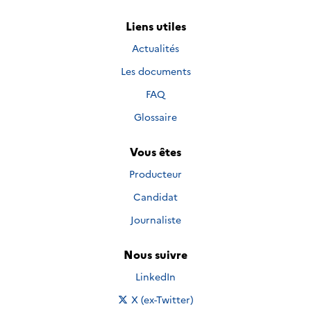
Liens utiles
Actualités
Les documents
FAQ
Glossaire
Vous êtes
Producteur
Candidat
Journaliste
Nous suivre
Nous suivre sur
LinkedIn
Nous suivre sur
X (ex-Twitter)