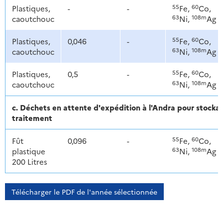
55
60
Plastiques,
-
-
Fe,
Co,
63
108m
caoutchouc
Ni,
Ag
55
60
Plastiques,
0,046
-
Fe,
Co,
63
108m
caoutchouc
Ni,
Ag
55
60
Plastiques,
0,5
-
Fe,
Co,
63
108m
caoutchouc
Ni,
Ag
c. Déchets en attente d'expédition à l'Andra pour stoc
traitement
55
60
Fût
0,096
-
Fe,
Co,
63
108m
plastique
Ni,
Ag
200 Litres
Télécharger le PDF de l'année sélectionnée