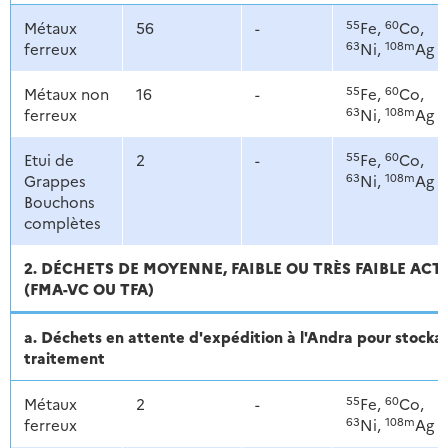
55
60
Métaux
56
-
Fe,
Co,
63
108m
ferreux
Ni,
Ag
55
60
Métaux non
16
-
Fe,
Co,
63
108m
ferreux
Ni,
Ag
55
60
Etui de
2
-
Fe,
Co,
63
108m
Grappes
Ni,
Ag
Bouchons
complètes
2. DÉCHETS DE MOYENNE, FAIBLE OU TRÈS FAIBLE ACT
(FMA-VC OU TFA)
a. Déchets en attente d'expédition à l'Andra pour stoc
traitement
55
60
Métaux
2
-
Fe,
Co,
63
108m
ferreux
Ni,
Ag