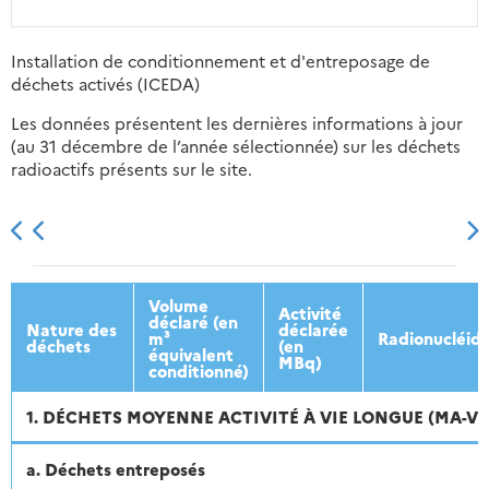
Installation de conditionnement et d'entreposage de
déchets activés (ICEDA)
Les données présentent les dernières informations à jour
(au 31 décembre de l’année sélectionnée) sur les déchets
radioactifs présents sur le site.
2013
2014
2015
2016
Volume
Activité
déclaré (en
Nature des
déclarée
m³
Radionucléid
déchets
(en
équivalent
MBq)
conditionné)
1. DÉCHETS MOYENNE ACTIVITÉ À VIE LONGUE (MA-VL
a. Déchets entreposés