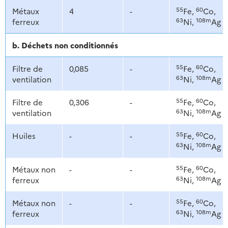
55
60
Métaux
4
-
Fe,
Co,
63
108m
ferreux
Ni,
Ag
b. Déchets non conditionnés
55
60
Filtre de
0,085
-
Fe,
Co,
63
108m
ventilation
Ni,
Ag
55
60
Filtre de
0,306
-
Fe,
Co,
63
108m
ventilation
Ni,
Ag
55
60
Huiles
-
-
Fe,
Co,
63
108m
Ni,
Ag
55
60
Métaux non
-
-
Fe,
Co,
63
108m
ferreux
Ni,
Ag
55
60
Métaux non
-
-
Fe,
Co,
63
108m
ferreux
Ni,
Ag