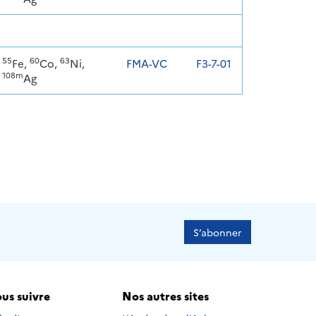
55
60
63
Fe,
Co,
Ni,
FMA-VC
F3-7-01
108m
Ag
S’abonner
us suivre
Nos autres sites