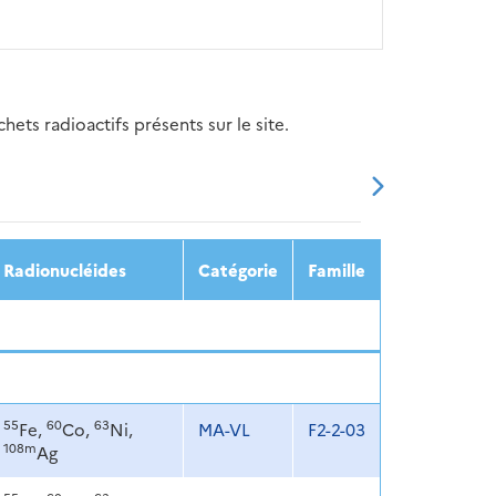
ets radioactifs présents sur le site.
20
2021
2022
2023
2024
Radionucléides
Catégorie
Famille
55
60
63
Fe,
Co,
Ni,
MA-VL
F2-2-03
108m
Ag