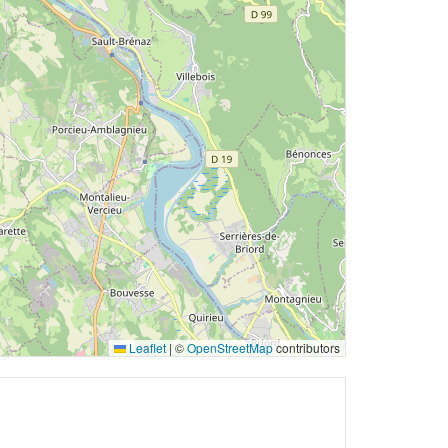
Leaflet
|
©
OpenStreetMap
contributors