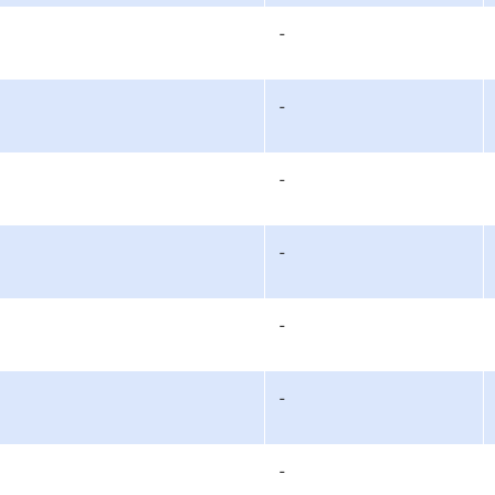
-
-
-
-
-
-
-