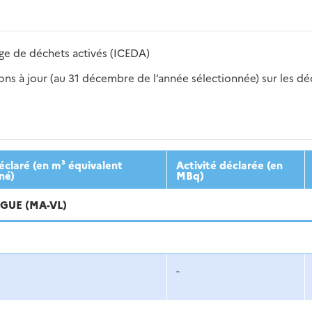
ge de déchets activés (ICEDA)
s à jour (au 31 décembre de l’année sélectionnée) sur les déch
2016
2017
2018
2019
20
claré (en m³ équivalent
Activité déclarée (en
né)
MBq)
GUE (MA-VL)
-