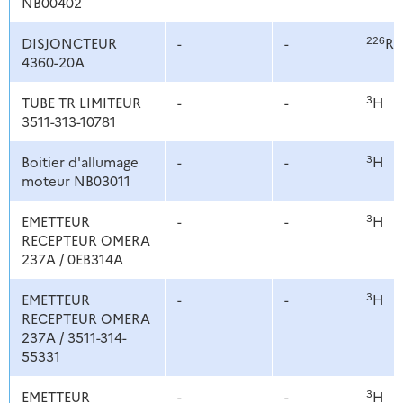
NB00402
226
DISJONCTEUR
-
-
Ra
4360-20A
3
TUBE TR LIMITEUR
-
-
H
3511-313-10781
3
Boitier d'allumage
-
-
H
moteur NB03011
3
EMETTEUR
-
-
H
RECEPTEUR OMERA
237A / 0EB314A
3
EMETTEUR
-
-
H
RECEPTEUR OMERA
237A / 3511-314-
55331
3
EMETTEUR
-
-
H