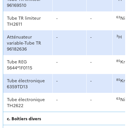
96169510
63
Tube TR limiteur
-
-
Ni
TH2611
3
Atténuateur
-
-
H
variable-Tube TR
96182636
85
Tube REG
-
-
Kr
5644*1F0115
85
Tube électronique
-
-
Kr
6359TD13
63
Tube électronique
-
-
Ni
TH2622
c. Boitiers divers