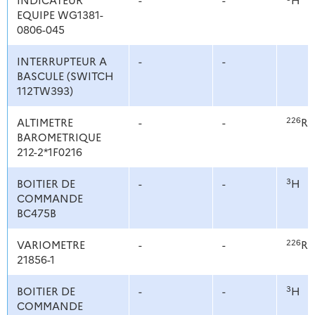
EQUIPE WG1381-
0806-045
INTERRUPTEUR A
-
-
BASCULE (SWITCH
112TW393)
226
ALTIMETRE
-
-
Ra
BAROMETRIQUE
212-2*1F0216
3
BOITIER DE
-
-
H
COMMANDE
BC475B
226
VARIOMETRE
-
-
Ra
21856-1
3
BOITIER DE
-
-
H
COMMANDE