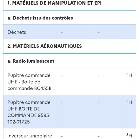
1. MATÉRIELS DE MANIPULATION ET EPI
a. Déchets issu des contrôles
Déchets
-
-
2. MATÉRIELS AÉRONAUTIQUES
a. Radio luminescent
3
Pupitre commande
-
-
H
UHF - Boite de
commande BC455B
3
Pupitre commande
-
-
H
UHF BOITE DE
COMMANDE 9595-
102-01725
3
inverseur unipolaire
-
-
H