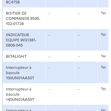
BC475B
3
BOITIER DE
-
-
H
COMMANDE 9595-
102-01728
3
INDICATEUR
-
-
H
EQUIPE WG1381-
0806-045
3
BETALIGHT
-
-
H
3
Interrupteur à
-
-
H
bascule
100UN01AA50T
3
Interrupteur à
-
-
H
bascule
140UN01AA50T
3
Interrupteur à
-
-
H