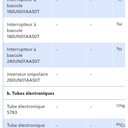
bascule
160UN01AA50T
3
Interrupteur à
-
-
H
bascule
180UN01AA50T
3
Interrupteur à
-
-
H
bascule
240UN01AA50T
inverseur unipolaire
-
-
260UN01AA50T
b. Tubes électroniques
226
Tube électronique
-
-
Ra
5783
60
Tube électronique
-
-
Co