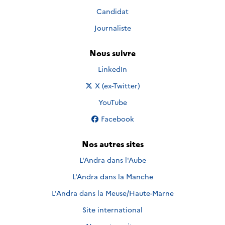
Candidat
Journaliste
Nous suivre
Nous suivre sur
LinkedIn
Nous suivre sur
X (ex-Twitter)
Nous suivre sur
YouTube
Nous suivre sur
Facebook
Nos autres sites
L'Andra dans l'Aube
L'Andra dans la Manche
L'Andra dans la Meuse/Haute-Marne
Site international