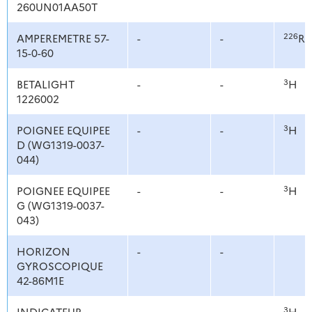
260UN01AA50T
226
AMPEREMETRE 57-
-
-
Ra
15-0-60
3
BETALIGHT
-
-
H
1226002
3
POIGNEE EQUIPEE
-
-
H
D (WG1319-0037-
044)
3
POIGNEE EQUIPEE
-
-
H
G (WG1319-0037-
043)
HORIZON
-
-
GYROSCOPIQUE
42-86M1E
3
INDICATEUR
-
-
H