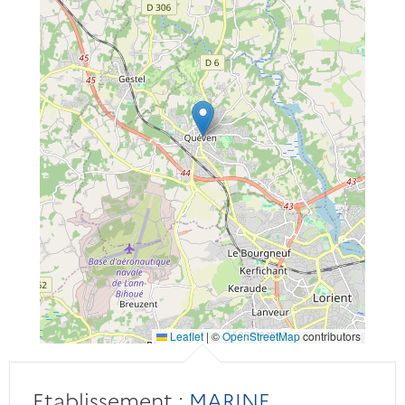
Leaflet
|
©
OpenStreetMap
contributors
Etablissement :
MARINE