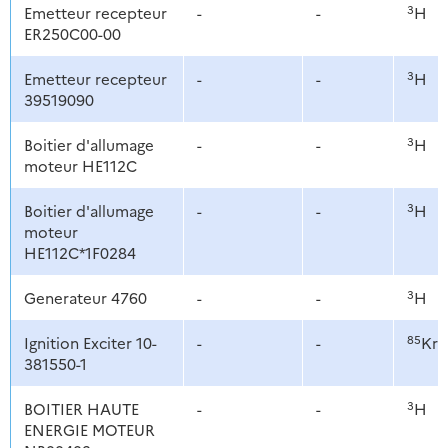
3
Emetteur recepteur
-
-
H
ER250C00-00
3
Emetteur recepteur
-
-
H
39519090
3
Boitier d'allumage
-
-
H
moteur HE112C
3
Boitier d'allumage
-
-
H
moteur
HE112C*1F0284
3
Generateur 4760
-
-
H
85
Ignition Exciter 10-
-
-
Kr
381550-1
3
BOITIER HAUTE
-
-
H
ENERGIE MOTEUR