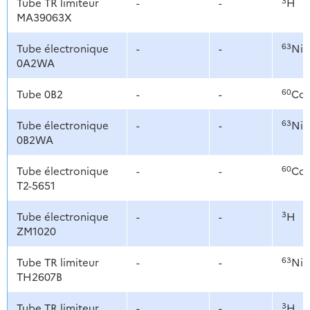
Tube TR limiteur
-
-
H
MA39063X
63
Tube électronique
-
-
Ni
0A2WA
60
Tube 0B2
-
-
Co
63
Tube électronique
-
-
Ni
0B2WA
60
Tube électronique
-
-
Co
T2-5651
3
Tube électronique
-
-
H
ZM1020
63
Tube TR limiteur
-
-
Ni
TH2607B
3
Tube TR limiteur
-
-
H