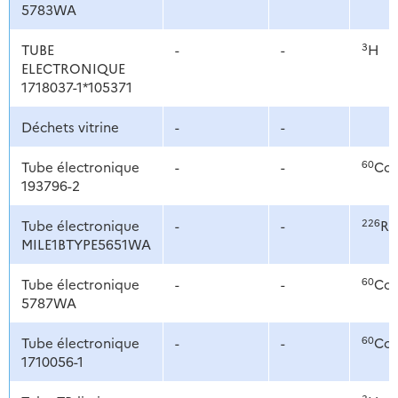
5783WA
3
TUBE
-
-
H
ELECTRONIQUE
1718037-1*105371
Déchets vitrine
-
-
60
Tube électronique
-
-
Co
193796-2
226
Tube électronique
-
-
Ra
MILE1BTYPE5651WA
60
Tube électronique
-
-
Co
5787WA
60
Tube électronique
-
-
Co
1710056-1
3