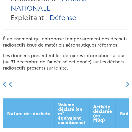
NATIONALE
Exploitant :
Défense
Établissement qui entrepose temporairement des déchets
radioactifs issus de matériels aéronautiques réformés.
Les données présentent les dernières informations à jour
(au 31 décembre de l’année sélectionnée) sur les déchets
radioactifs présents sur le site.
2013
2014
2015
2016
Volume
Activité
déclaré (en
déclarée
Nature des déchets
m³
Radio
(en
équivalent
MBq)
conditionné)