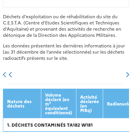
Déchets d'exploitation ou de réhabilitation du site du
C.E.S.T.A. (Centre d'Etudes Scientifiques et Techniques
d'Aquitaine) et provenant des activités de recherche en
détonique de la Direction des Applications Militaires.
Les données présentent les dernières informations à jour
(au 31 décembre de l’année sélectionnée) sur les déchets
radioactifs présents sur le site.
2013
2014
2015
2016
Volume
Activité
déclaré (en
Nature des
déclarée
m³
Radionuclé
déchets
(en
équivalent
MBq)
conditionné)
1. DÉCHETS CONTAMINÉS TA182 W181