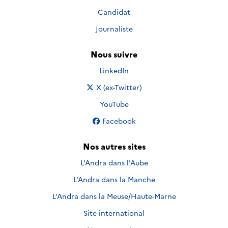
Candidat
Journaliste
Nous suivre
Nous suivre sur
LinkedIn
Nous suivre sur
X (ex-Twitter)
Nous suivre sur
YouTube
Nous suivre sur
Facebook
Nos autres sites
L'Andra dans l'Aube
L'Andra dans la Manche
L'Andra dans la Meuse/Haute-Marne
Site international