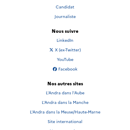
Candidat
Journaliste
Nous suivre
Nous suivre sur
LinkedIn
Nous suivre sur
X (ex-Twitter)
Nous suivre sur
YouTube
Nous suivre sur
Facebook
Nos autres sites
L'Andra dans l'Aube
L'Andra dans la Manche
L'Andra dans la Meuse/Haute-Marne
Site international