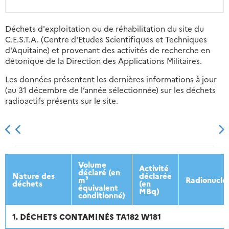
Déchets d'exploitation ou de réhabilitation du site du
C.E.S.T.A. (Centre d'Etudes Scientifiques et Techniques
d'Aquitaine) et provenant des activités de recherche en
détonique de la Direction des Applications Militaires.
Les données présentent les dernières informations à jour
(au 31 décembre de l’année sélectionnée) sur les déchets
radioactifs présents sur le site.
2013
2014
2015
2016
Volume
Activité
déclaré (en
Nature des
déclarée
m³
Radionuclé
déchets
(en
équivalent
MBq)
conditionné)
1. DÉCHETS CONTAMINÉS TA182 W181