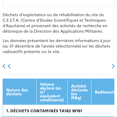
Déchets d'exploitation ou de réhabilitation du site du
C.E.S.T.A. (Centre d'Etudes Scientifiques et Techniques
d'Aquitaine) et provenant des activités de recherche en
détonique de la Direction des Applications Militaires.
Les données présentent les dernières informations à jour
(au 31 décembre de l’année sélectionnée) sur les déchets
radioactifs présents sur le site.
2013
2014
2015
2016
Volume
Activité
déclaré (en
Nature des
déclarée
m³
Radionuclé
déchets
(en
équivalent
MBq)
conditionné)
1. DÉCHETS CONTAMINÉS TA182 W181