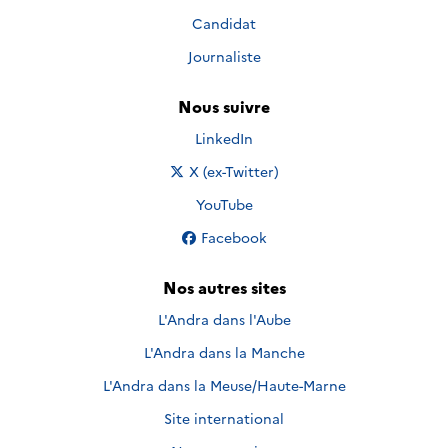
Candidat
Journaliste
Nous suivre
Nous suivre sur
LinkedIn
Nous suivre sur
X (ex-Twitter)
Nous suivre sur
YouTube
Nous suivre sur
Facebook
Nos autres sites
L'Andra dans l'Aube
L'Andra dans la Manche
L'Andra dans la Meuse/Haute-Marne
Site international