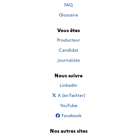
FAQ
Glossaire
Vous êtes
Producteur
Candidat
Journaliste
Nous suivre
Nous suivre sur
LinkedIn
Nous suivre sur
X (ex-Twitter)
Nous suivre sur
YouTube
Nous suivre sur
Facebook
Nos autres sites