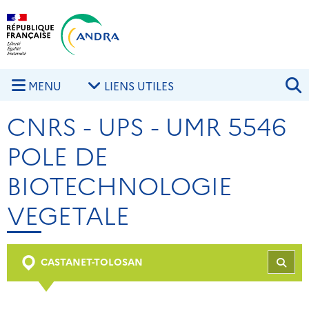
Aller au contenu principal
Skip to navigation
R
MENU
LIENS UTILES
CNRS - UPS - UMR 5546
POLE DE
BIOTECHNOLOGIE
VEGETALE
CASTANET-TOLOSAN
REC