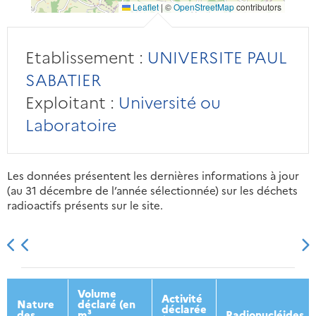
Leaflet
|
©
OpenStreetMap
contributors
Etablissement :
UNIVERSITE PAUL
SABATIER
Exploitant :
Université ou
Laboratoire
Les données présentent les dernières informations à jour
(au 31 décembre de l’année sélectionnée) sur les déchets
radioactifs présents sur le site.
2013
2014
2015
2016
Volume
Activité
Nature
déclaré (en
déclarée
des
m³
Radionucléides