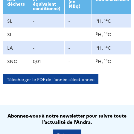
(en
déchets
équivalent
MBq)
conditionné)
3
14
SL
-
-
H,
C
3
14
SI
-
-
H,
C
3
14
LA
-
-
H,
C
3
14
SNC
0,01
-
H,
C
Télécharger le PDF de l'année sélectionnée
Abonnez-vous à notre newsletter pour suivre toute
l’actualité de l’Andra.