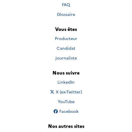
FAQ
Glossaire
Vous êtes
Producteur
Candidat
Journaliste
Nous suivre
Nous suivre sur
LinkedIn
Nous suivre sur
X (ex-Twitter)
Nous suivre sur
YouTube
Nous suivre sur
Facebook
Nos autres sites