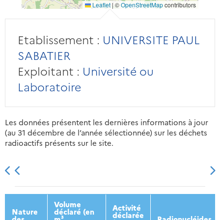
Leaflet
|
©
OpenStreetMap
contributors
Etablissement :
UNIVERSITE PAUL
SABATIER
Exploitant :
Université ou
Laboratoire
Les données présentent les dernières informations à jour
(au 31 décembre de l’année sélectionnée) sur les déchets
radioactifs présents sur le site.
2013
2014
2015
2016
Volume
Activité
Nature
déclaré (en
déclarée
des
m³
Radionucléides