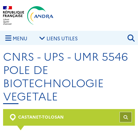
Aller au contenu principal
Skip to navigation
R
MENU
LIENS UTILES
CNRS - UPS - UMR 5546
POLE DE
BIOTECHNOLOGIE
VEGETALE
CASTANET-TOLOSAN
REC