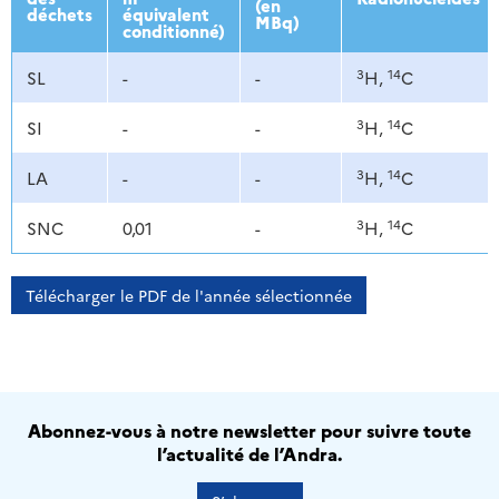
(en
déchets
équivalent
MBq)
conditionné)
3
14
SL
-
-
H,
C
3
14
SI
-
-
H,
C
3
14
LA
-
-
H,
C
3
14
SNC
0,01
-
H,
C
Télécharger le PDF de l'année sélectionnée
Abonnez-vous à notre newsletter pour suivre toute
l’actualité de l’Andra.