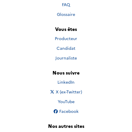
FAQ
Glossaire
Vous êtes
Producteur
Candidat
Journaliste
Nous suivre
Nous suivre sur
LinkedIn
Nous suivre sur
X (ex-Twitter)
Nous suivre sur
YouTube
Nous suivre sur
Facebook
Nos autres sites