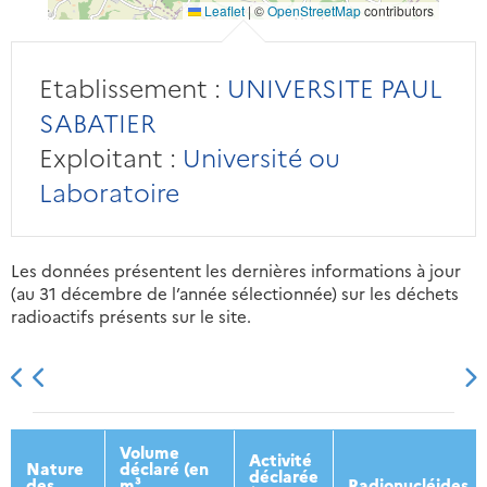
Leaflet
|
©
OpenStreetMap
contributors
Etablissement :
UNIVERSITE PAUL
SABATIER
Exploitant :
Université ou
Laboratoire
Les données présentent les dernières informations à jour
(au 31 décembre de l’année sélectionnée) sur les déchets
radioactifs présents sur le site.
2013
2014
2015
2016
Volume
Activité
Nature
déclaré (en
déclarée
des
m³
Radionucléides