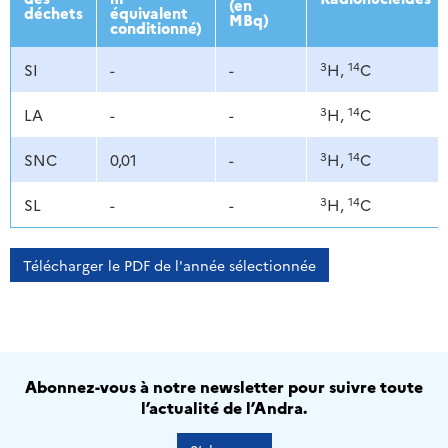
(en
déchets
équivalent
MBq)
conditionné)
3
14
SI
-
-
H,
C
3
14
LA
-
-
H,
C
3
14
SNC
0,01
-
H,
C
3
14
SL
-
-
H,
C
Télécharger le PDF de l'année sélectionnée
Abonnez-vous à notre newsletter pour suivre toute
l’actualité de l’Andra.