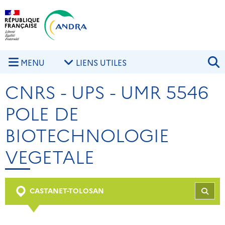
Aller au contenu principal
Skip to navigation
R
MENU
LIENS UTILES
CNRS - UPS - UMR 5546
POLE DE
BIOTECHNOLOGIE
VEGETALE
CASTANET-TOLOSAN
REC