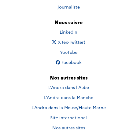
Journaliste
Nous suivre
Nous suivre sur
LinkedIn
Nous suivre sur
X (ex-Twitter)
Nous suivre sur
YouTube
Nous suivre sur
Facebook
Nos autres sites
L'Andra dans l'Aube
L'Andra dans la Manche
L'Andra dans la Meuse/Haute-Marne
Site international
Nos autres sites