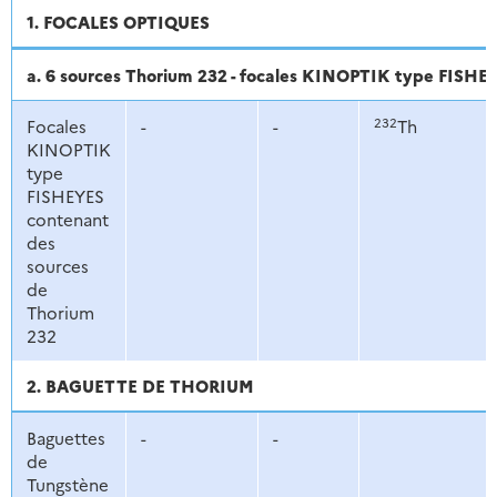
1. FOCALES OPTIQUES
a. 6 sources Thorium 232 - focales KINOPTIK type FISHE
232
Focales
-
-
Th
KINOPTIK
type
FISHEYES
contenant
des
sources
de
Thorium
232
2. BAGUETTE DE THORIUM
Baguettes
-
-
de
Tungstène