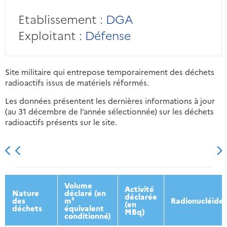
Etablissement :
DGA
Exploitant :
Défense
Site militaire qui entrepose temporairement des déchets
radioactifs issus de matériels réformés.
Les données présentent les dernières informations à jour
(au 31 décembre de l’année sélectionnée) sur les déchets
radioactifs présents sur le site.
2013
2014
2015
2016
Volume
Activité
Nature
déclaré (en
déclarée
des
m³
Radionucléides
(en
déchets
équivalent
MBq)
conditionné)