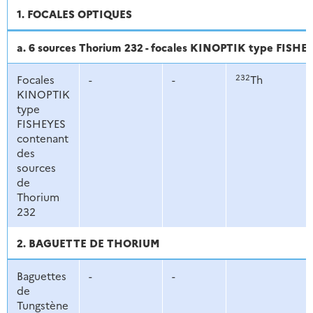
1. FOCALES OPTIQUES
a. 6 sources Thorium 232 - focales KINOPTIK type FISHE
232
Focales
-
-
Th
KINOPTIK
type
FISHEYES
contenant
des
sources
de
Thorium
232
2. BAGUETTE DE THORIUM
Baguettes
-
-
de
Tungstène