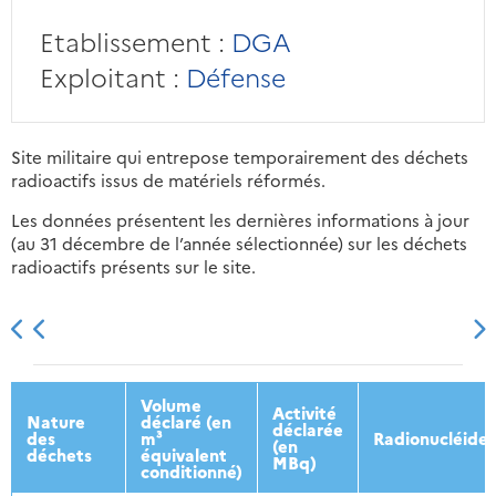
Etablissement :
DGA
Exploitant :
Défense
Site militaire qui entrepose temporairement des déchets
radioactifs issus de matériels réformés.
Les données présentent les dernières informations à jour
(au 31 décembre de l’année sélectionnée) sur les déchets
radioactifs présents sur le site.
2013
2014
2015
2016
Volume
Activité
Nature
déclaré (en
déclarée
des
m³
Radionucléides
(en
déchets
équivalent
MBq)
conditionné)