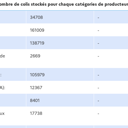
nombre de colis stockés pour chaque catégories de producteu
34708
-
161009
-
138719
-
 de
2669
-
:
105979
-
A):
12367
-
8401
-
aux
17738
-