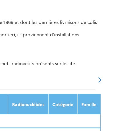
 1969 et dont les dernières livraisons de colis
tier), ils proviennent d'installations
ets radioactifs présents sur le site.
20
2021
2022
2023
2024
Radionucléides
Catégorie
Famille