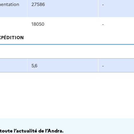
mentation
27586
-
18050
-
XPÉDITION
5,6
-
oute l’actualité de l’Andra.