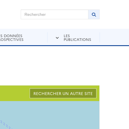
chercher sur Andra Inventaire
Rechercher
Lancer la recher
ES DONNÉES
LES
ROSPECTIVES
PUBLICATIONS
RECHERCHER UN AUTRE SITE