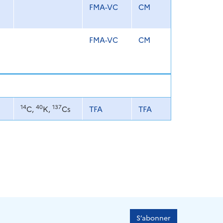
FMA-VC
CM
FMA-VC
CM
14
40
137
C,
K,
Cs
TFA
TFA
S’abonner