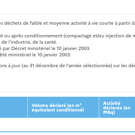
s déchets de faible et moyenne activité à vie courte à partir de
t ou après conditionnement (compactage et/ou injection de mor
de l'industrie, de la santé.
par Décret ministériel le 10 janvier 2003.
té ministériel le 10 janvier 2003.
s à jour (au 31 décembre de l’année sélectionnée) sur les déch
2016
2017
2018
2019
20
Activité
Volume déclaré (en m³
déclarée (en
équivalent conditionné)
MBq)