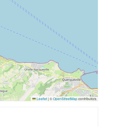
Leaflet
|
©
OpenStreetMap
contributors