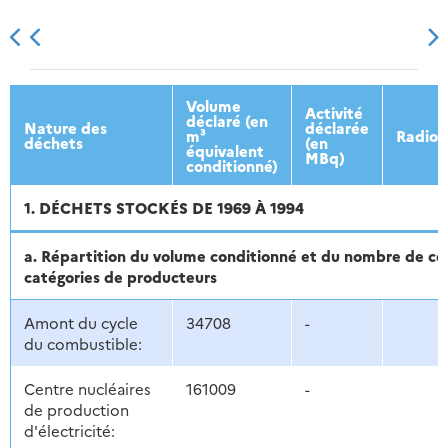
2013
2014
2015
2016
Volume
Activité
déclaré (en
Nature des
déclarée
m³
Radion
déchets
(en
équivalent
MBq)
conditionné)
1. DÉCHETS STOCKÉS DE 1969 À 1994
a. Répartition du volume conditionné et du nombre de co
catégories de producteurs
Amont du cycle
34708
-
du combustible:
Centre nucléaires
161009
-
de production
d'électricité: