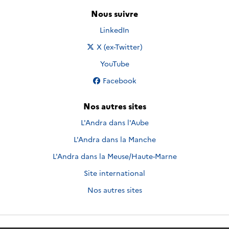
Nous suivre
Nous suivre sur
LinkedIn
Nous suivre sur
X (ex-Twitter)
Nous suivre sur
YouTube
Nous suivre sur
Facebook
Nos autres sites
L'Andra dans l'Aube
L'Andra dans la Manche
L'Andra dans la Meuse/Haute-Marne
Site international
Nos autres sites