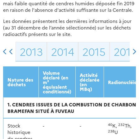
mais faible quantité de cendres humides déposée fin 2019
en raison de l'absence d'activité suffisante sur la Centrale.
Les données présentent les dernières informations à jour
(au 31 décembre de l’année sélectionnée) sur les déchets
radioactifs présents sur le site.
2013
2014
2015
2016
Volume
Activité
déclaré (en
Nature des
déclarée
m³
Radionucléid
déchets
(en
équivalent
MBq)
conditionné)
1. CENDRES ISSUES DE LA COMBUSTION DE CHARBON E
BRAMEFAN SITUÉ À FUVEAU
40
232
Stock
-
-
K,
Th,
238
historique
U
de cendres