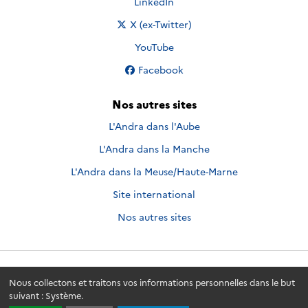
Nous suivre sur
LinkedIn
Nous suivre sur
X (ex-Twitter)
Nous suivre sur
YouTube
Nous suivre sur
Facebook
Nos autres sites
L'Andra dans l'Aube
L'Andra dans la Manche
L'Andra dans la Meuse/Haute-Marne
Site international
Nos autres sites
Andra.fr
© 2026 - Andra. Tous droits réservés.
Nous collectons et traitons vos informations personnelles dans le but
suivant :
Système
.