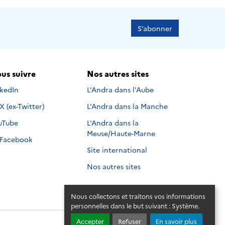
S’abonner
us suivre
Nos autres sites
s suivre sur
nkedIn
L'Andra dans l'Aube
Nous suivre sur
X (ex-Twitter)
L'Andra dans la Manche
s suivre sur
uTube
L'Andra dans la
Meuse/Haute-Marne
Nous suivre sur
Facebook
Site international
Nos autres sites
Nous collectons et traitons vos informations
personnelles dans le but suivant :
Système
.
Accepter
Refuser
En savoir plus