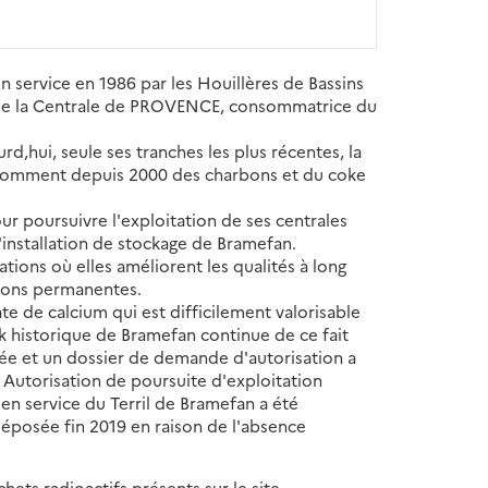
n service en 1986 par les Houillères de Bassins
res de la Centrale de PROVENCE, consommatrice du
,hui, seule ses tranches les plus récentes, la
 consomment depuis 2000 des charbons et du coke
r poursuivre l'exploitation de ses centrales
 l'installation de stockage de Bramefan.
ons où elles améliorent les qualités à long
tions permanentes.
e de calcium qui est difficilement valorisable
ck historique de Bramefan continue de ce fait
ppée et un dossier de demande d'autorisation a
Autorisation de poursuite d'exploitation
 en service du Terril de Bramefan a été
 déposée fin 2019 en raison de l'absence
ets radioactifs présents sur le site.