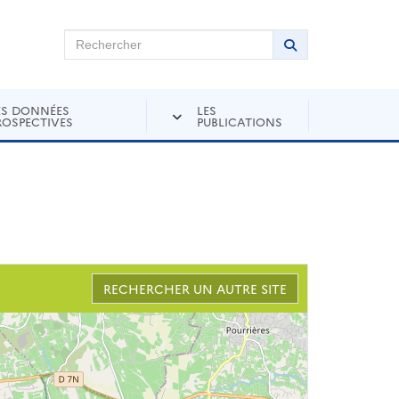
chercher sur Andra Inventaire
Rechercher
Lancer la recher
ES DONNÉES
LES
ROSPECTIVES
PUBLICATIONS
RECHERCHER UN AUTRE SITE