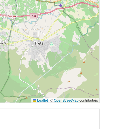
Leaflet
|
©
OpenStreetMap
contributors