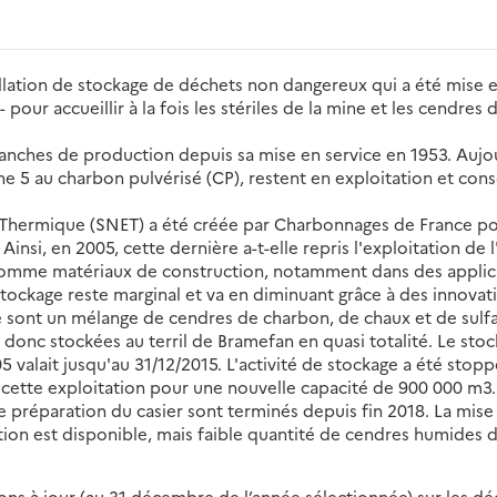
allation de stockage de déchets non dangereux qui a été mise e
 pour accueillir à la fois les stériles de la mine et les cend
ches de production depuis sa mise en service en 1953. Aujourd
tranche 5 au charbon pulvérisé (CP), restent en exploitation et
de Thermique (SNET) a été créée par Charbonnages de France pou
Ainsi, en 2005, cette dernière a-t-elle repris l'exploitation de
omme matériaux de construction, notamment dans des applicati
 stockage reste marginal et va en diminuant grâce à des innova
sont un mélange de cendres de charbon, de chaux et de sulfat
 donc stockées au terril de Bramefan en quasi totalité. Le sto
5 valait jusqu'au 31/12/2015. L'activité de stockage a été sto
tte exploitation pour une nouvelle capacité de 900 000 m3. 
 de préparation du casier sont terminés depuis fin 2018. La mise
tation est disponible, mais faible quantité de cendres humides
s à jour (au 31 décembre de l’année sélectionnée) sur les déch