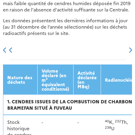
mais faible quantité de cendres humides déposée fin 2019
en raison de l'absence d'activité suffisante sur la Centrale.
Les données présentent les dernières informations à jour
(au 31 décembre de l’année sélectionnée) sur les déchets
radioactifs présents sur le site.
2013
2014
2015
2016
Volume
Activité
déclaré (en
Nature des
déclarée
m³
Radionucléid
déchets
(en
équivalent
MBq)
conditionné)
1. CENDRES ISSUES DE LA COMBUSTION DE CHARBON E
BRAMEFAN SITUÉ À FUVEAU
40
232
Stock
-
-
K,
Th,
238
historique
U
de cendres