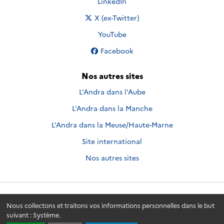
Nous suivre sur
LinkedIn
Nous suivre sur
X (ex-Twitter)
Nous suivre sur
YouTube
Nous suivre sur
Facebook
Nos autres sites
L'Andra dans l'Aube
L'Andra dans la Manche
L'Andra dans la Meuse/Haute-Marne
Site international
Nos autres sites
Andra.fr
© 2026 - Andra. Tous droits réservés.
Nous collectons et traitons vos informations personnelles dans le but
suivant :
Système
.