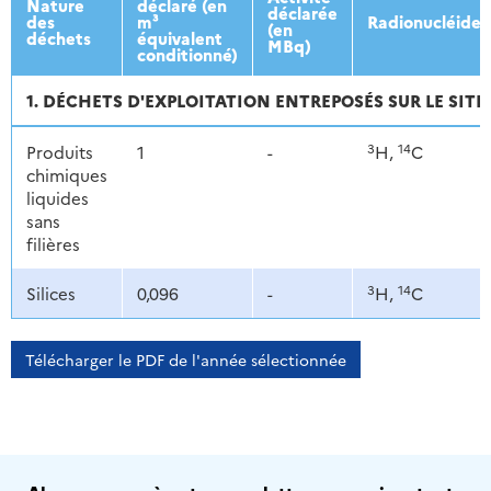
Nature
déclaré (en
déclarée
des
m³
Radionucléides
(en
déchets
équivalent
MBq)
conditionné)
1. DÉCHETS D'EXPLOITATION ENTREPOSÉS SUR LE SITE.
3
14
Produits
1
-
H,
C
chimiques
liquides
sans
filières
3
14
Silices
0,096
-
H,
C
Télécharger le PDF de l'année sélectionnée