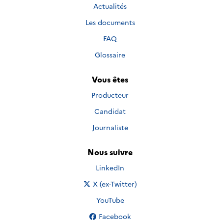
Actualités
Les documents
FAQ
Glossaire
Vous êtes
Producteur
Candidat
Journaliste
Nous suivre
Nous suivre sur
LinkedIn
Nous suivre sur
X (ex-Twitter)
Nous suivre sur
YouTube
Nous suivre sur
Facebook