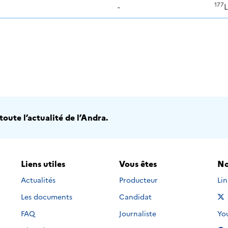
177
-
oute l’actualité de l’Andra.
Liens utiles
Vous êtes
No
Nou
Actualités
Producteur
Li
Les documents
Candidat
Nou
FAQ
Journaliste
Yo