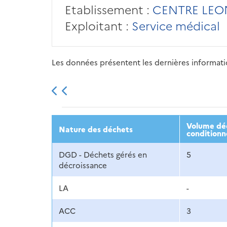
Etablissement :
CENTRE LEO
Exploitant :
Service médical
Les données présentent les dernières information
2013
2014
2015
Volume déc
Nature des déchets
conditionn
DGD - Déchets gérés en
5
décroissance
LA
-
ACC
3