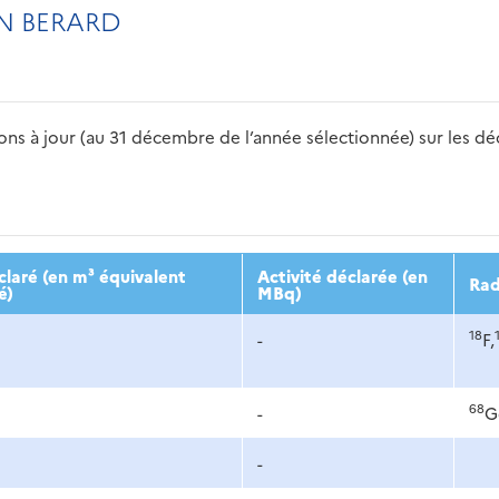
N BERARD
s à jour (au 31 décembre de l’année sélectionnée) sur les déch
2016
2017
2018
2019
20
laré (en m³ équivalent
Activité déclarée (en
Rad
é)
MBq)
18
-
F,
68
-
G
-