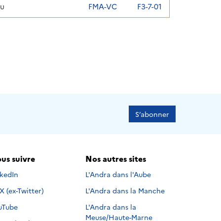
Lu
FMA-VC
F3-7-01
S’abonner
us suivre
Nos autres sites
s suivre sur
nkedIn
L'Andra dans l'Aube
Nous suivre sur
X (ex-Twitter)
L'Andra dans la Manche
s suivre sur
uTube
L'Andra dans la
Meuse/Haute-Marne