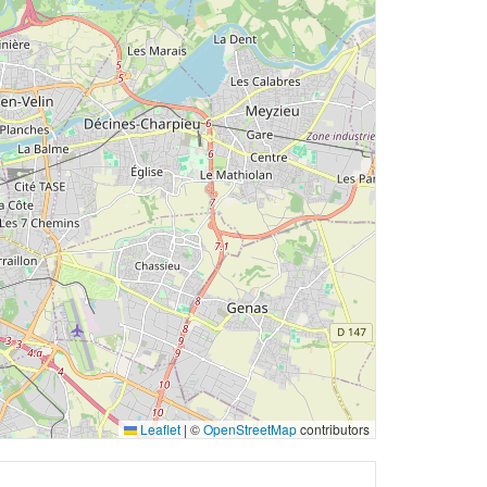
Leaflet
|
©
OpenStreetMap
contributors