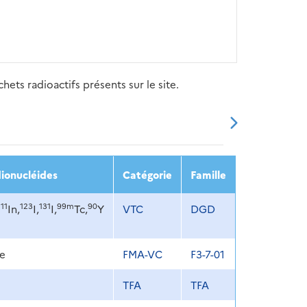
ets radioactifs présents sur le site.
20
2021
2022
2023
2024
ionucléides
Catégorie
Famille
111
123
131
99m
90
In,
I,
I,
Tc,
Y
VTC
DGD
e
FMA-VC
F3-7-01
TFA
TFA