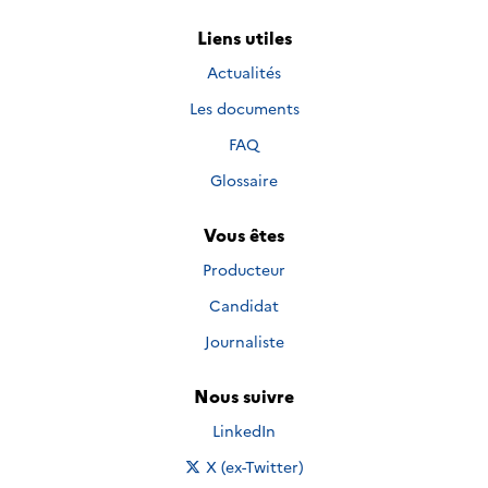
Liens utiles
Actualités
Les documents
FAQ
Glossaire
Vous êtes
Producteur
Candidat
Journaliste
Nous suivre
Nous suivre sur
LinkedIn
Nous suivre sur
X (ex-Twitter)