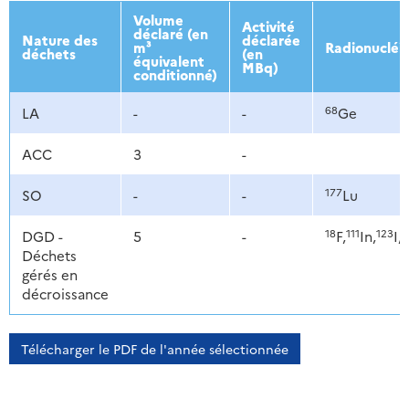
2013
2014
2015
2016
Volume
Activité
déclaré (en
Nature des
déclarée
m³
Radionucléi
déchets
(en
équivalent
MBq)
conditionné)
68
LA
-
-
Ge
ACC
3
-
177
SO
-
-
Lu
18
111
123
1
DGD -
5
-
F,
In,
I,
Déchets
gérés en
décroissance
Télécharger le PDF de l'année sélectionnée