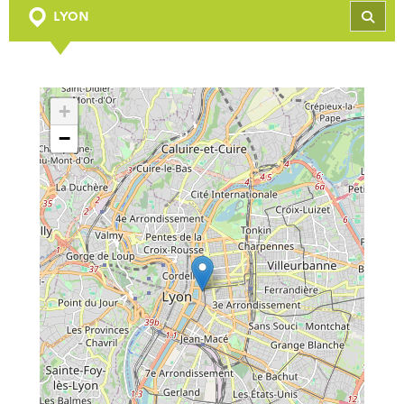
LYON
REC
+
−