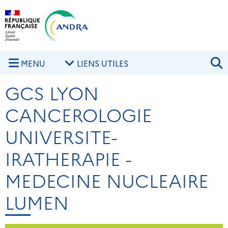
Aller au contenu principal
Skip to navigation
R
MENU
LIENS UTILES
GCS LYON
CANCEROLOGIE
UNIVERSITE-
IRATHERAPIE -
MEDECINE NUCLEAIRE
LUMEN