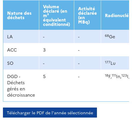
2013
2014
2015
2016
Volume
Activité
déclaré (en
Nature des
déclarée
m³
Radionucléi
déchets
(en
équivalent
MBq)
conditionné)
68
LA
-
-
Ge
ACC
3
-
177
SO
-
-
Lu
18
111
123
1
DGD -
5
-
F,
In,
I,
Déchets
gérés en
décroissance
Télécharger le PDF de l'année sélectionnée