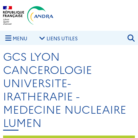
Aller au contenu principal
Skip to navigation
R
MENU
LIENS UTILES
GCS LYON
CANCEROLOGIE
UNIVERSITE-
IRATHERAPIE -
MEDECINE NUCLEAIRE
LUMEN