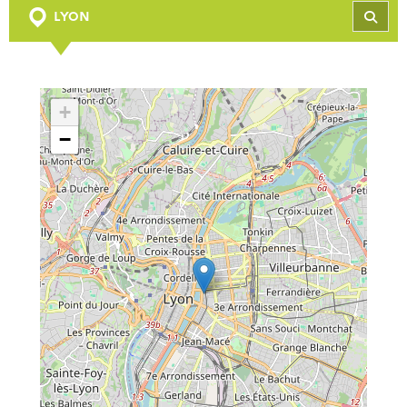
LYON
REC
+
−