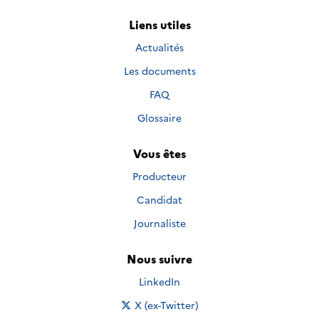
Liens utiles
Actualités
Les documents
FAQ
Glossaire
Vous êtes
Producteur
Candidat
Journaliste
Nous suivre
Nous suivre sur
LinkedIn
Nous suivre sur
X (ex-Twitter)