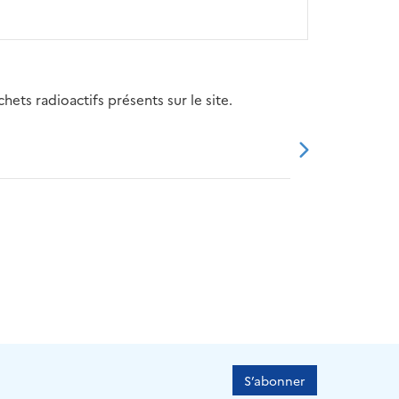
ets radioactifs présents sur le site.
20
2021
2022
2023
2024
S’abonner