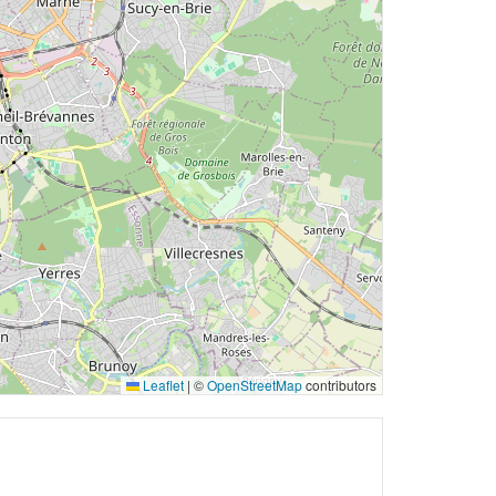
Leaflet
|
©
OpenStreetMap
contributors