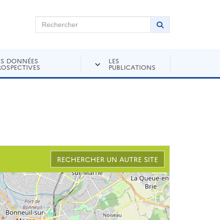
chercher sur Andra Inventaire
Rechercher
Lancer la recher
ES DONNÉES
LES
ROSPECTIVES
PUBLICATIONS
RECHERCHER UN AUTRE SITE