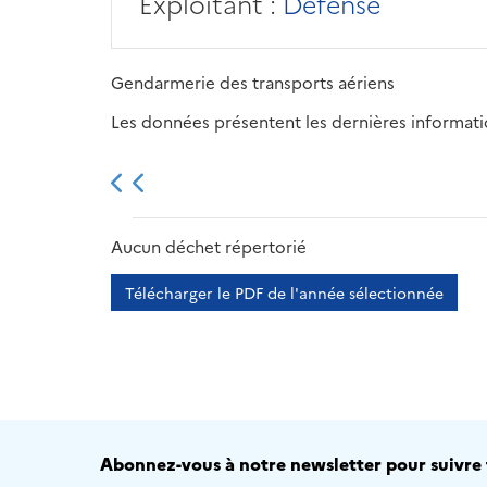
Exploitant :
Défense
Gendarmerie des transports aériens
Les données présentent les dernières information
2013
2014
2015
Aucun déchet répertorié
Télécharger le PDF de l'année sélectionnée
Abonnez-vous à notre newsletter pour suivre t