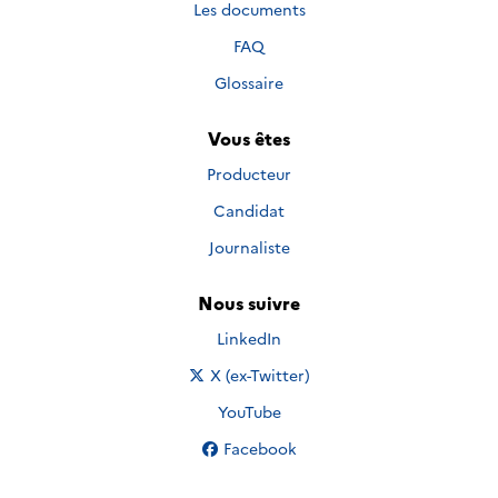
Les documents
FAQ
Glossaire
Vous êtes
Producteur
Candidat
Journaliste
Nous suivre
Nous suivre sur
LinkedIn
Nous suivre sur
X (ex-Twitter)
Nous suivre sur
YouTube
Nous suivre sur
Facebook