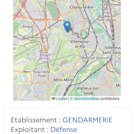
Leaflet
|
©
OpenStreetMap
contributors
Etablissement :
GENDARMERIE
Exploitant :
Défense