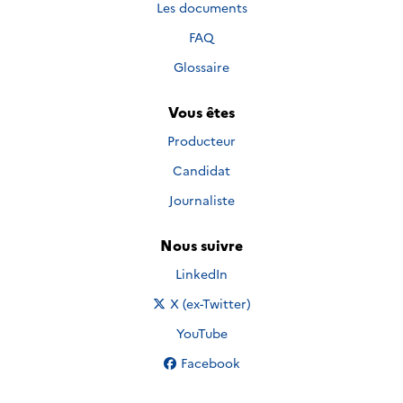
Les documents
FAQ
Glossaire
Vous êtes
Producteur
Candidat
Journaliste
Nous suivre
Nous suivre sur
LinkedIn
Nous suivre sur
X (ex-Twitter)
Nous suivre sur
YouTube
Nous suivre sur
Facebook