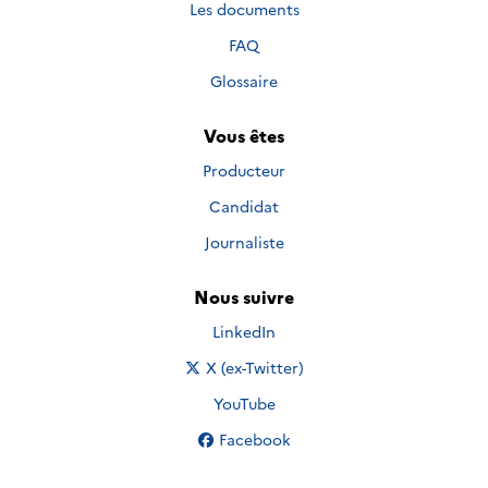
Les documents
FAQ
Glossaire
Vous êtes
Producteur
Candidat
Journaliste
Nous suivre
Nous suivre sur
LinkedIn
Nous suivre sur
X (ex-Twitter)
Nous suivre sur
YouTube
Nous suivre sur
Facebook