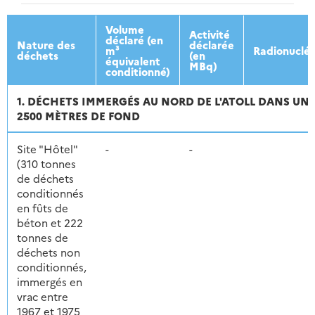
2013
2014
2015
2016
Volume
Activité
déclaré (en
Nature des
déclarée
m³
Radionucléi
déchets
(en
équivalent
MBq)
conditionné)
1. DÉCHETS IMMERGÉS AU NORD DE L'ATOLL DANS UN
2500 MÈTRES DE FOND
Site "Hôtel"
-
-
(310 tonnes
de déchets
conditionnés
en fûts de
béton et 222
tonnes de
déchets non
conditionnés,
immergés en
vrac entre
1967 et 1975