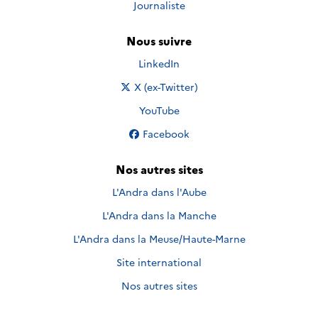
Journaliste
Nous suivre
Nous suivre sur
LinkedIn
Nous suivre sur
X (ex-Twitter)
Nous suivre sur
YouTube
Nous suivre sur
Facebook
Nos autres sites
L'Andra dans l'Aube
L'Andra dans la Manche
L'Andra dans la Meuse/Haute-Marne
Site international
Nos autres sites