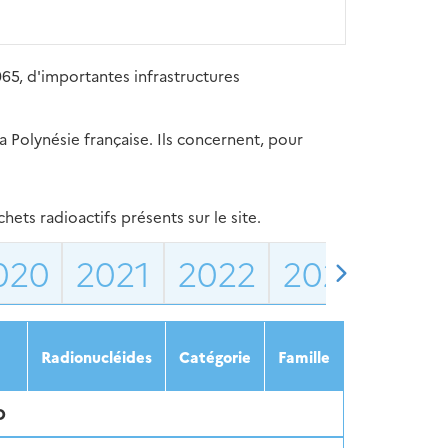
965, d'importantes infrastructures
 Polynésie française. Ils concernent, pour
ets radioactifs présents sur le site.
020
2021
2022
2023
202
Radionucléides
Catégorie
Famille
D