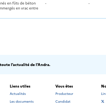
nnés en fûts de béton
-
-
immergés en vrac entre
oute l’actualité de l’Andra.
Liens utiles
Vous êtes
No
Nou
Actualités
Producteur
Li
Les documents
Candidat