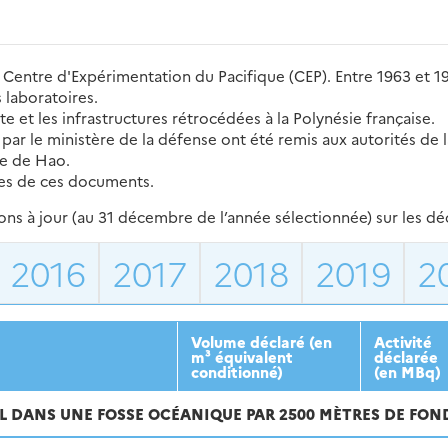
u Centre d'Expérimentation du Pacifique (CEP). Entre 1963 et 1
 laboratoires.
te et les infrastructures rétrocédées à la Polynésie française.
ar le ministère de la défense ont été remis aux autorités de la
ge de Hao.
tes de ces documents.
s à jour (au 31 décembre de l’année sélectionnée) sur les déch
2016
2017
2018
2019
2
Volume déclaré (en
Activité
m³ équivalent
déclarée
conditionné)
(en MBq)
LL DANS UNE FOSSE OCÉANIQUE PAR 2500 MÈTRES DE FON