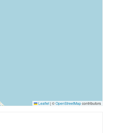
Leaflet
|
©
OpenStreetMap
contributors