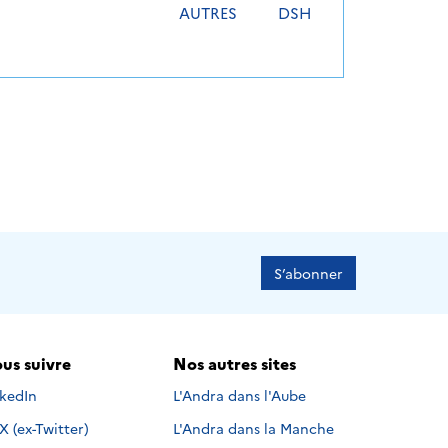
AUTRES
DSH
S’abonner
us suivre
Nos autres sites
s suivre sur
nkedIn
L'Andra dans l'Aube
Nous suivre sur
X (ex-Twitter)
L'Andra dans la Manche