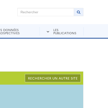
chercher sur Andra Inventaire
Rechercher
Lancer la recher
ES DONNÉES
LES
ROSPECTIVES
PUBLICATIONS
RECHERCHER UN AUTRE SITE