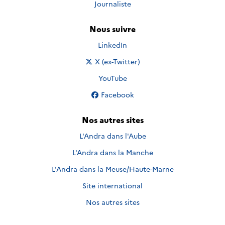
Journaliste
Nous suivre
Nous suivre sur
LinkedIn
Nous suivre sur
X (ex-Twitter)
Nous suivre sur
YouTube
Nous suivre sur
Facebook
Nos autres sites
L'Andra dans l'Aube
L'Andra dans la Manche
L'Andra dans la Meuse/Haute-Marne
Site international
Nos autres sites