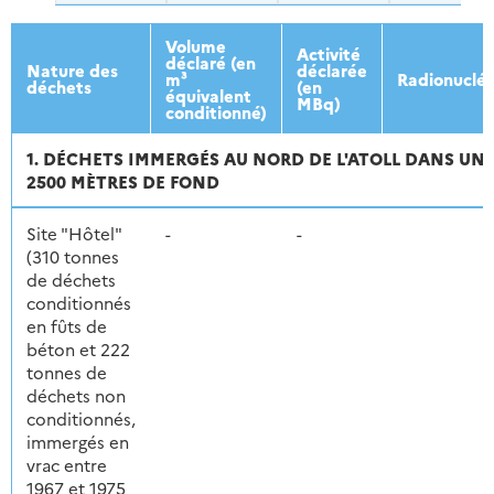
Volume
Activité
déclaré (en
Nature des
déclarée
m³
Radionucléi
déchets
(en
équivalent
MBq)
conditionné)
1. DÉCHETS IMMERGÉS AU NORD DE L'ATOLL DANS UN
2500 MÈTRES DE FOND
Site "Hôtel"
-
-
(310 tonnes
de déchets
conditionnés
en fûts de
béton et 222
tonnes de
déchets non
conditionnés,
immergés en
vrac entre
1967 et 1975