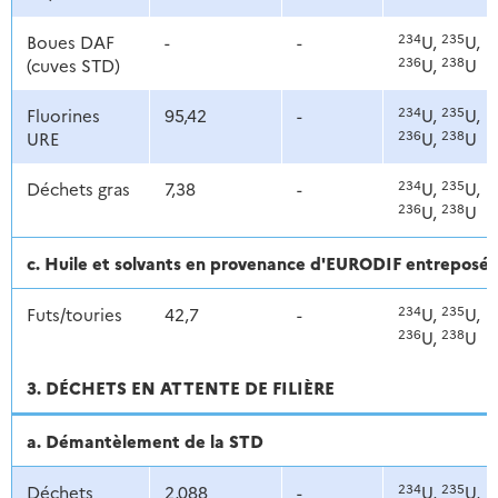
234
235
Boues DAF
-
-
U,
U,
236
238
(cuves STD)
U,
U
234
235
Fluorines
95,42
-
U,
U,
236
238
URE
U,
U
234
235
Déchets gras
7,38
-
U,
U,
236
238
U,
U
c. Huile et solvants en provenance d'EURODIF entreposé
234
235
Futs/touries
42,7
-
U,
U,
236
238
U,
U
3. DÉCHETS EN ATTENTE DE FILIÈRE
a. Démantèlement de la STD
234
235
Déchets
2,088
-
U,
U,