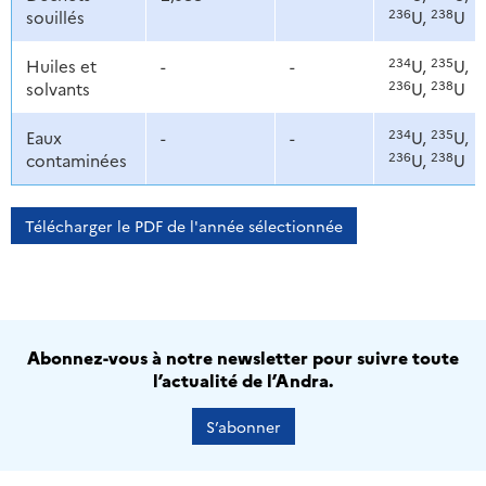
236
238
souillés
U,
U
234
235
Huiles et
-
-
U,
U,
236
238
solvants
U,
U
234
235
Eaux
-
-
U,
U,
236
238
contaminées
U,
U
Télécharger le PDF de l'année sélectionnée
Abonnez-vous à notre newsletter pour suivre toute
l’actualité de l’Andra.
S’abonner