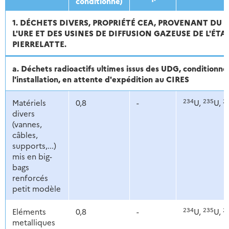
conditionné)
1. DÉCHETS DIVERS, PROPRIÉTÉ CEA, PROVENANT DU
L'URE ET DES USINES DE DIFFUSION GAZEUSE DE L'ÉT
PIERRELATTE.
a. Déchets radioactifs ultimes issus des UDG, conditionn
l'installation, en attente d'expédition au CIRES
234
235
2
Matériels
0,8
-
U,
U,
divers
(vannes,
câbles,
supports,...)
mis en big-
bags
renforcés
petit modèle
234
235
2
Eléments
0,8
-
U,
U,
metalliques