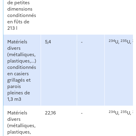
de petites
dimensions
conditionnés
en fûts de
213 l
234
235
2
Matériels
5,4
-
U,
U,
divers
(métalliques,
plastiques,...)
conditionnés
en casiers
grillagés et
parois
pleines de
1,3 m3
234
235
2
Matériels
22,16
-
U,
U,
divers
(métalliques,
plastiques,