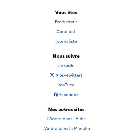
Vous êtes
Producteur
Candidat
Journaliste
Nous suivre
Nous suivre sur
LinkedIn
Nous suivre sur
X (ex-Twitter)
Nous suivre sur
YouTube
Nous suivre sur
Facebook
Nos autres sites
L'Andra dans l'Aube
L'Andra dans la Manche