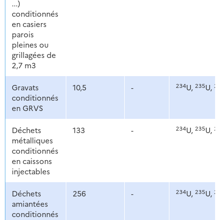
...)
conditionnés
en casiers
parois
pleines ou
grillagées de
2,7 m3
234
235
2
Gravats
10,5
-
U,
U,
conditionnés
en GRVS
234
235
2
Déchets
133
-
U,
U,
métalliques
conditionnés
en caissons
injectables
234
235
2
Déchets
256
-
U,
U,
amiantées
conditionnés