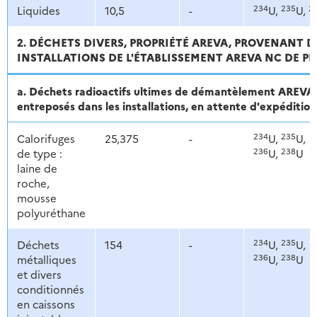
234
235
2
Liquides
10,5
-
U,
U,
2. DÉCHETS DIVERS, PROPRIÉTÉ AREVA, PROVENANT
INSTALLATIONS DE L'ÉTABLISSEMENT AREVA NC DE PI
a. Déchets radioactifs ultimes de démantèlement AREVA 
entreposés dans les installations, en attente d'expéditio
234
235
Calorifuges
25,375
-
U,
U,
236
238
de type :
U,
U
laine de
roche,
mousse
polyuréthane
234
235
Déchets
154
-
U,
U,
236
238
métalliques
U,
U
et divers
conditionnés
en caissons