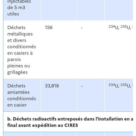
injectables
de 5 m3
utiles
234
235
2
Déchets
156
-
U,
U,
métalliques
et divers
conditionnés
en casiers à
parois
pleines ou
grillagées
234
235
2
Déchets
33,818
-
U,
U,
amiantées
conditionnés
en casier
b. Déchets radioactifs entreposés dans l'installation en 
final avant expédition au CIRES