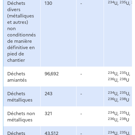
234
235
2
Déchets
130
-
U,
U,
divers
(métalliques
et autres)
non
conditionnés
de manière
définitive en
pied de
chantier
234
235
Déchets
96,692
-
U,
U,
236
238
amiantés
U,
U
234
235
Déchets
243
-
U,
U,
236
238
métalliques
U,
U
234
235
Déchets non
321
-
U,
U,
236
238
métalliques
U,
U
234
235
Déchets
43,512
-
U,
U,