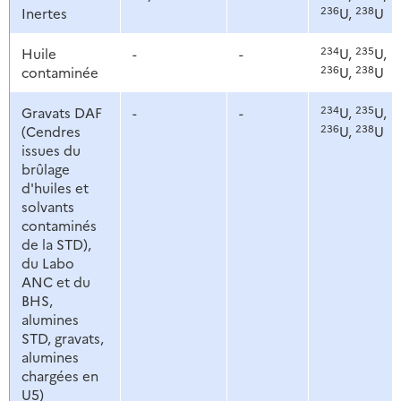
236
238
Inertes
U,
U
234
235
Huile
-
-
U,
U,
236
238
contaminée
U,
U
234
235
Gravats DAF
-
-
U,
U,
236
238
(Cendres
U,
U
issues du
brûlage
d'huiles et
solvants
contaminés
de la STD),
du Labo
ANC et du
BHS,
alumines
STD, gravats,
alumines
chargées en
U5)