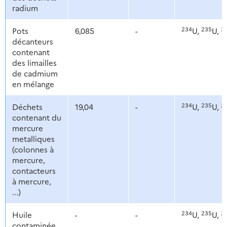
radium
234
235
2
Pots
6,085
-
U,
U,
décanteurs
contenant
des limailles
de cadmium
en mélange
234
235
2
Déchets
19,04
-
U,
U,
contenant du
mercure
metalliques
(colonnes à
mercure,
contacteurs
à mercure,
...)
234
235
2
Huile
-
-
U,
U,
contaminée