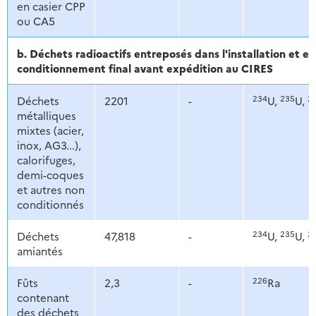
en casier CPP
ou CA5
b. Déchets radioactifs entreposés dans l'installation et e
conditionnement final avant expédition au CIRES
234
235
2
Déchets
2201
-
U,
U,
métalliques
mixtes (acier,
inox, AG3...),
calorifuges,
demi-coques
et autres non
conditionnés
234
235
2
Déchets
47,818
-
U,
U,
amiantés
226
Fûts
2,3
-
Ra
contenant
des déchets