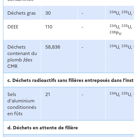
234
235
2
Déchets gras
30
-
U,
U,
234
235
DEEE
110
-
U,
U,
238
Pu
234
235
2
Déchets
58,836
-
U,
U,
contenant du
plomb /des
CMR
c. Déchets radioactifs sans filières entreposés dans l'insta
234
235
2
Sels
21
-
U,
U,
d'aluminium
conditionnés
en fûts
d. Déchets en attente de filière