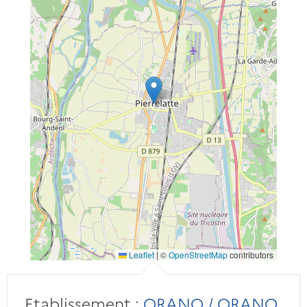
Leaflet
|
©
OpenStreetMap
contributors
Etablissement :
ORANO / ORANO