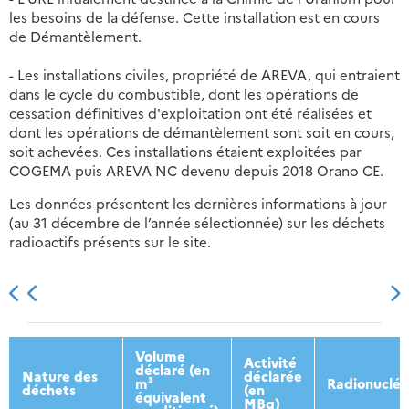
les besoins de la défense. Cette installation est en cours
de Démantèlement.
- Les installations civiles, propriété de AREVA, qui entraient
dans le cycle du combustible, dont les opérations de
cessation définitives d'exploitation ont été réalisées et
dont les opérations de démantèlement sont soit en cours,
soit achevées. Ces installations étaient exploitées par
COGEMA puis AREVA NC devenu depuis 2018 Orano CE.
Les données présentent les dernières informations à jour
(au 31 décembre de l’année sélectionnée) sur les déchets
radioactifs présents sur le site.
2013
2014
2015
2016
Volume
Activité
déclaré (en
Nature des
déclarée
m³
Radionucléi
déchets
(en
équivalent
MBq)