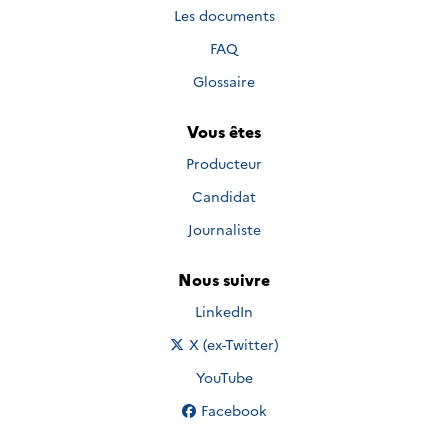
Les documents
FAQ
Glossaire
Vous êtes
Producteur
Candidat
Journaliste
Nous suivre
Nous suivre sur
LinkedIn
Nous suivre sur
X (ex-Twitter)
Nous suivre sur
YouTube
Nous suivre sur
Facebook