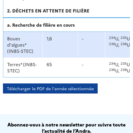
2. DÉCHETS EN ATTENTE DE FILIÈRE
a. Recherche de filière en cours
234
235
Boues
1,6
-
U,
U,
236
238
d'algues*
U,
U
(INBS-STEC)
234
235
Terres* (INBS-
65
-
U,
U,
236
238
STEC)
U,
U
Télécharger le PDF de l'année sélectionnée
Abonnez-vous à notre newsletter pour suivre toute
l’actualité de l’Andra.