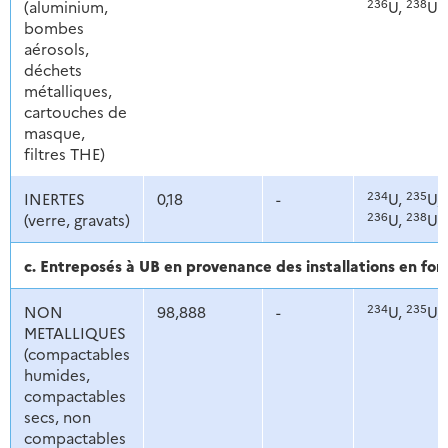
236
238
(aluminium,
U,
U
bombes
aérosols,
déchets
métalliques,
cartouches de
masque,
filtres THE)
234
235
INERTES
0,18
-
U,
U,
236
238
(verre, gravats)
U,
U
c. Entreposés à UB en provenance des installations en f
234
235
NON
98,888
-
U,
U,
METALLIQUES
(compactables
humides,
compactables
secs, non
compactables