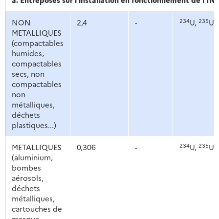
234
235
NON
2,4
-
U,
U,
METALLIQUES
(compactables
humides,
compactables
secs, non
compactables
non
métalliques,
déchets
plastiques...)
234
235
METALLIQUES
0,306
-
U,
U,
(aluminium,
bombes
aérosols,
déchets
métalliques,
cartouches de
masque,