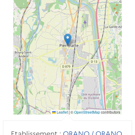
Leaflet
|
©
OpenStreetMap
contributors
Etablissement :
ORANO / ORANO