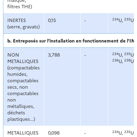
filtres THE)
234
235
INERTES
0,15
-
U,
U,
(verre, gravats)
b. Entreposés sur l'installation en fonctionnement de l'I
234
235
NON
3,788
-
U,
U,
236
238
METALLIQUES
U,
U
(compactables
humides,
compactables
secs, non
compactables
non
métalliques,
déchets
plastiques...)
234
235
METALLIQUES
0,098
-
U,
U,