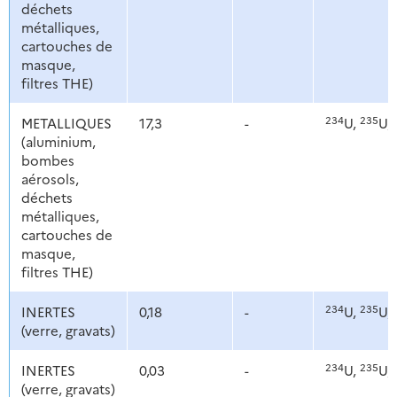
déchets
métalliques,
cartouches de
masque,
filtres THE)
234
235
METALLIQUES
17,3
-
U,
U,
(aluminium,
bombes
aérosols,
déchets
métalliques,
cartouches de
masque,
filtres THE)
234
235
INERTES
0,18
-
U,
U,
(verre, gravats)
234
235
INERTES
0,03
-
U,
U,
(verre, gravats)