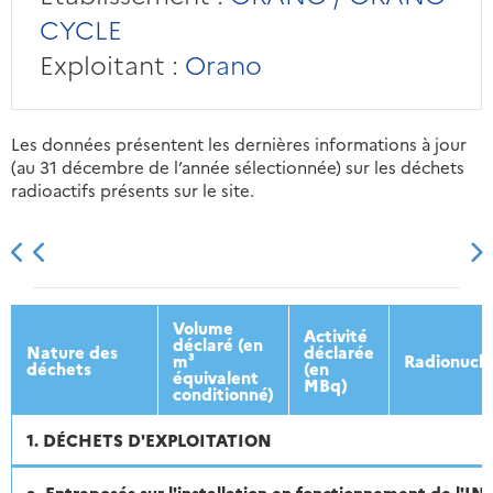
CYCLE
Exploitant :
Orano
Les données présentent les dernières informations à jour
(au 31 décembre de l’année sélectionnée) sur les déchets
radioactifs présents sur le site.
2013
2014
2015
2016
Volume
Activité
déclaré (en
Nature des
déclarée
m³
Radionuclé
déchets
(en
équivalent
MBq)
conditionné)
1. DÉCHETS D'EXPLOITATION
a. Entreposés sur l'installation en fonctionnement de l'I