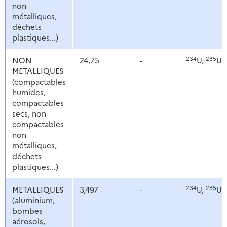
non
métalliques,
déchets
plastiques...)
234
235
NON
24,75
-
U,
U,
METALLIQUES
(compactables
humides,
compactables
secs, non
compactables
non
métalliques,
déchets
plastiques...)
234
235
METALLIQUES
3,497
-
U,
U,
(aluminium,
bombes
aérosols,