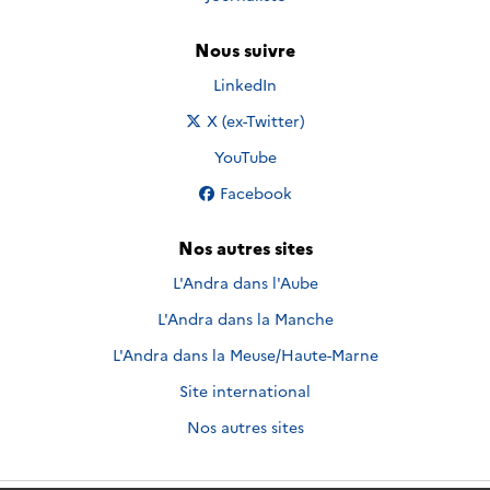
Nous suivre
Nous suivre sur
LinkedIn
Nous suivre sur
X (ex-Twitter)
Nous suivre sur
YouTube
Nous suivre sur
Facebook
Nos autres sites
L'Andra dans l'Aube
L'Andra dans la Manche
L'Andra dans la Meuse/Haute-Marne
Site international
Nos autres sites