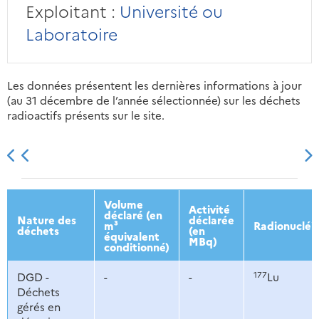
Exploitant :
Université ou
Laboratoire
Les données présentent les dernières informations à jour
(au 31 décembre de l’année sélectionnée) sur les déchets
radioactifs présents sur le site.
2013
2014
2015
2016
Volume
Activité
déclaré (en
Nature des
déclarée
m³
Radionucléi
déchets
(en
équivalent
MBq)
conditionné)
177
DGD -
-
-
Lu
Déchets
gérés en