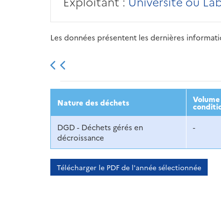
Exploitant :
Université ou La
Les données présentent les dernières information
2013
2014
2015
Volume 
Nature des déchets
conditi
DGD - Déchets gérés en
-
décroissance
Télécharger le PDF de l'année sélectionnée