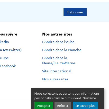
S’abonner
us suivre
Nos autres sites
s suivre sur
nkedIn
L'Andra dans l'Aube
Nous suivre sur
X (ex-Twitter)
L'Andra dans la Manche
s suivre sur
uTube
L'Andra dans la
Meuse/Haute-Marne
Nous suivre sur
Facebook
Site international
Nos autres sites
Nous collectons et traitons vos informations
personnelles dans le but suivant :
Système
.
Accepter
Refuser
En savoir plus
© 2026 - Andra. Tous droits réservés.