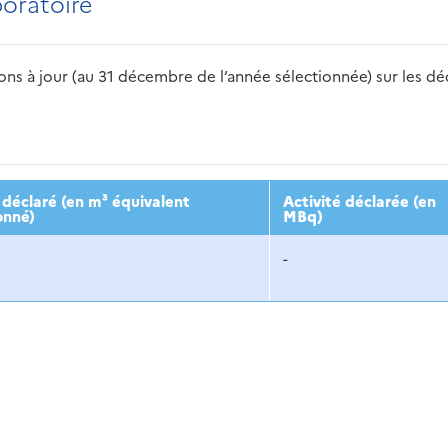
boratoire
s à jour (au 31 décembre de l’année sélectionnée) sur les déch
2016
2017
2018
2019
20
déclaré (en m³ équivalent
Activité déclarée (en
onné)
MBq)
-