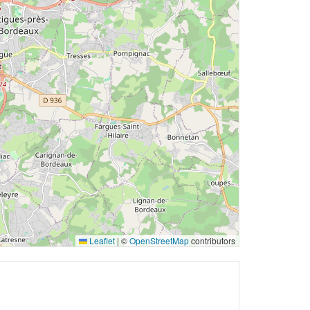
Leaflet
|
©
OpenStreetMap
contributors