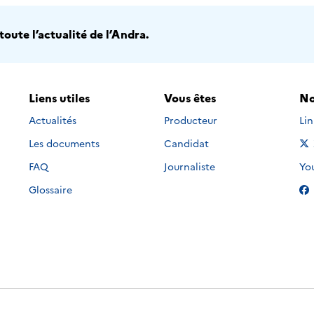
oute l’actualité de l’Andra.
Liens utiles
Vous êtes
No
Nou
Actualités
Producteur
Li
Les documents
Candidat
Nou
FAQ
Journaliste
Yo
Glossaire