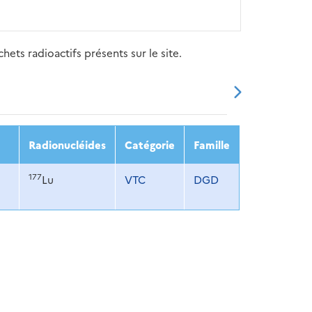
ets radioactifs présents sur le site.
20
2021
2022
2023
2024
Radionucléides
Catégorie
Famille
177
Lu
VTC
DGD