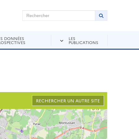
chercher sur Andra Inventaire
Rechercher
Lancer la recher
ES DONNÉES
LES
ROSPECTIVES
PUBLICATIONS
RECHERCHER UN AUTRE SITE