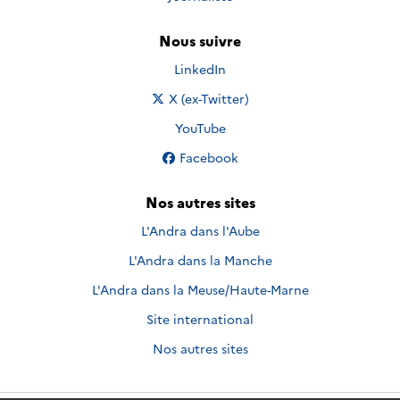
Nous suivre
Nous suivre sur
LinkedIn
Nous suivre sur
X (ex-Twitter)
Nous suivre sur
YouTube
Nous suivre sur
Facebook
Nos autres sites
L'Andra dans l'Aube
L'Andra dans la Manche
L'Andra dans la Meuse/Haute-Marne
Site international
Nos autres sites