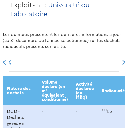
Exploitant :
Université ou
Laboratoire
Les données présentent les dernières informations à jour
(au 31 décembre de l’année sélectionnée) sur les déchets
radioactifs présents sur le site.
2013
2014
2015
2016
Volume
Activité
déclaré (en
Nature des
déclarée
m³
Radionucléi
déchets
(en
équivalent
MBq)
conditionné)
177
DGD -
-
-
Lu
Déchets
gérés en