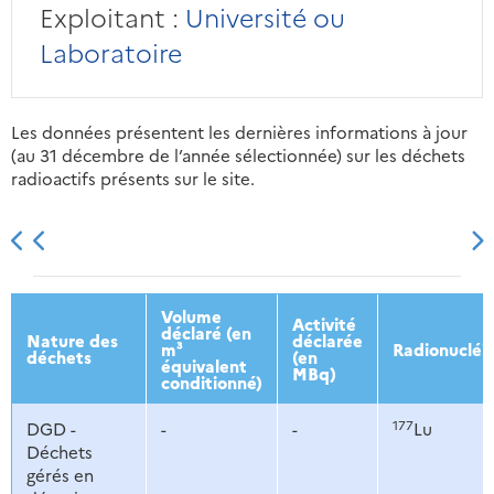
Exploitant :
Université ou
Laboratoire
Les données présentent les dernières informations à jour
(au 31 décembre de l’année sélectionnée) sur les déchets
radioactifs présents sur le site.
2013
2014
2015
2016
Volume
Activité
déclaré (en
Nature des
déclarée
m³
Radionucléi
déchets
(en
équivalent
MBq)
conditionné)
177
DGD -
-
-
Lu
Déchets
gérés en