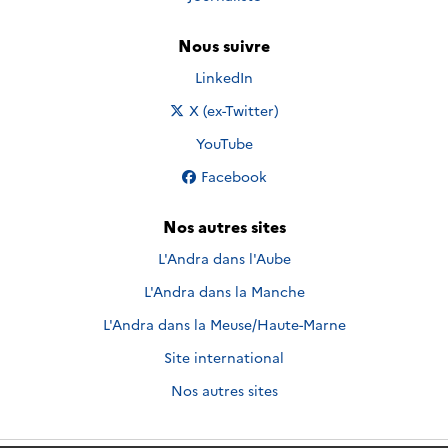
Nous suivre
Nous suivre sur
LinkedIn
Nous suivre sur
X (ex-Twitter)
Nous suivre sur
YouTube
Nous suivre sur
Facebook
Nos autres sites
L'Andra dans l'Aube
L'Andra dans la Manche
L'Andra dans la Meuse/Haute-Marne
Site international
Nos autres sites