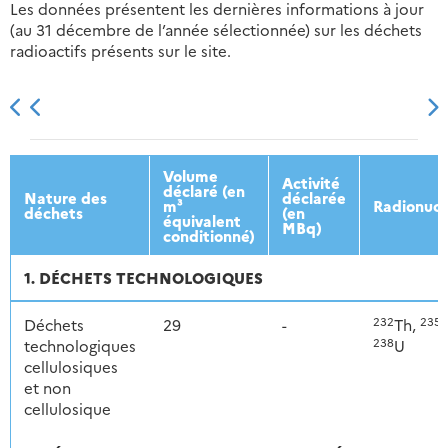
Les données présentent les dernières informations à jour
(au 31 décembre de l’année sélectionnée) sur les déchets
radioactifs présents sur le site.
2013
2014
2015
2016
Volume
Activité
déclaré (en
Nature des
déclarée
m³
Radionucl
déchets
(en
équivalent
MBq)
conditionné)
1. DÉCHETS TECHNOLOGIQUES
232
235
Déchets
29
-
Th,
U
238
technologiques
U
cellulosiques
et non
cellulosique