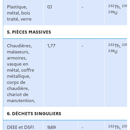
232
235
Plastique,
0,1
-
Th,
U
238
métal, bois
U
traité, verre
5. PIÈCES MASSIVES
232
235
Chaudières,
1,77
-
Th,
U
238
malaxeurs,
U
armoires,
vasque en
métal, coffre
métallique,
corps de
chaudière,
chariot de
manutention,
6. DÉCHETS SINGULIERS
232
235
DEEE et DSFI
9,69
-
Th,
U