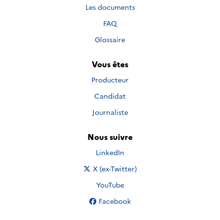
Les documents
FAQ
Glossaire
Vous êtes
Producteur
Candidat
Journaliste
Nous suivre
Nous suivre sur
LinkedIn
Nous suivre sur
X (ex-Twitter)
Nous suivre sur
YouTube
Nous suivre sur
Facebook