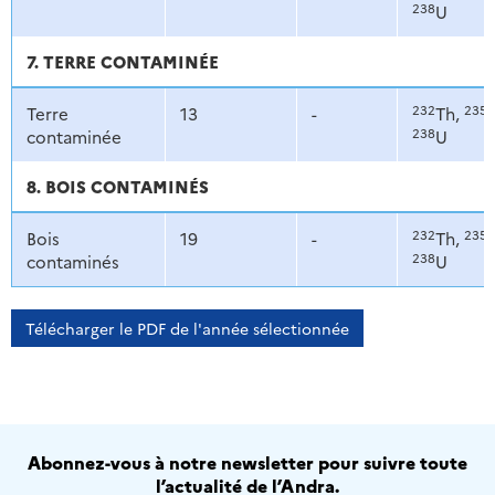
238
U
7. TERRE CONTAMINÉE
232
235
Terre
13
-
Th,
U
238
contaminée
U
8. BOIS CONTAMINÉS
232
235
Bois
19
-
Th,
U
238
contaminés
U
Télécharger le PDF de l'année sélectionnée
Abonnez-vous à notre newsletter pour suivre toute
l’actualité de l’Andra.