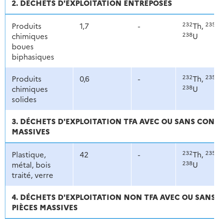
2. DÉCHETS D'EXPLOITATION ENTREPOSÉS
232
235
Produits
1,7
-
Th,
U
238
chimiques
U
boues
biphasiques
232
235
Produits
0,6
-
Th,
U
238
chimiques
U
solides
3. DÉCHETS D'EXPLOITATION TFA AVEC OU SANS CON
MASSIVES
232
235
Plastique,
42
-
Th,
U
238
métal, bois
U
traité, verre
4. DÉCHETS D'EXPLOITATION NON TFA AVEC OU SAN
PIÈCES MASSIVES