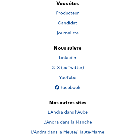
Vous êtes
Producteur
Candidat
Journaliste
Nous suivre
Nous suivre sur
LinkedIn
Nous suivre sur
X (ex-Twitter)
Nous suivre sur
YouTube
Nous suivre sur
Facebook
Nos autres sites
L'Andra dans l'Aube
L'Andra dans la Manche
L'Andra dans la Meuse/Haute-Marne