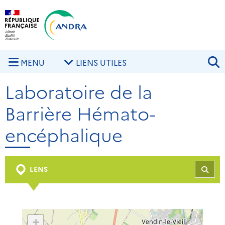
Aller au contenu principal
Skip to navigation
R
MENU
LIENS UTILES
Laboratoire de la
Barrière Hémato-
encéphalique
LENS
REC
+