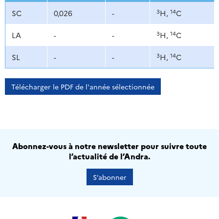
3
14
SC
0,026
-
H,
C
3
14
LA
-
-
H,
C
3
14
SL
-
-
H,
C
Télécharger le PDF de l'année sélectionnée
Abonnez-vous à notre newsletter pour suivre toute
l’actualité de l’Andra.
S’abonner