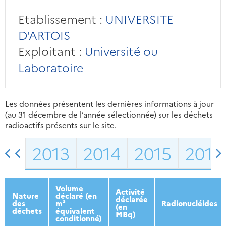
Etablissement :
UNIVERSITE
D'ARTOIS
Exploitant :
Université ou
Laboratoire
Les données présentent les dernières informations à jour
(au 31 décembre de l’année sélectionnée) sur les déchets
radioactifs présents sur le site.
2013
2014
2015
2016
Volume
Activité
Nature
déclaré (en
déclarée
des
m³
Radionucléides
(en
déchets
équivalent
MBq)
conditionné)