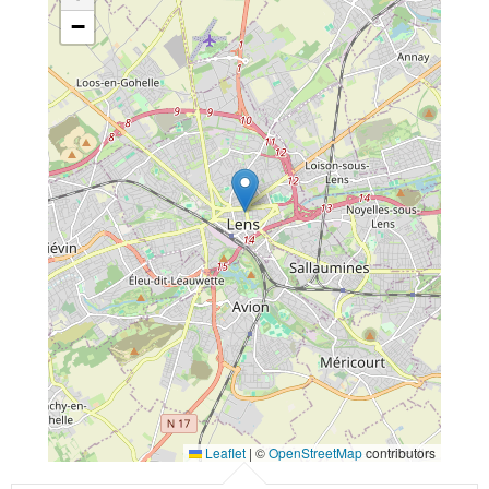
−
Leaflet
|
©
OpenStreetMap
contributors