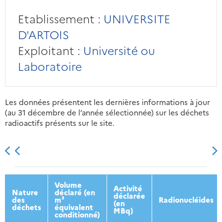
Etablissement :
UNIVERSITE
D'ARTOIS
Exploitant :
Université ou
Laboratoire
Les données présentent les dernières informations à jour
(au 31 décembre de l’année sélectionnée) sur les déchets
radioactifs présents sur le site.
2013
2014
2015
2016
Volume
Activité
Nature
déclaré (en
déclarée
des
m³
Radionucléides
(en
déchets
équivalent
MBq)
conditionné)