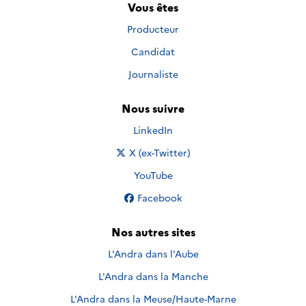
Vous êtes
Producteur
Candidat
Journaliste
Nous suivre
Nous suivre sur
LinkedIn
Nous suivre sur
X (ex-Twitter)
Nous suivre sur
YouTube
Nous suivre sur
Facebook
Nos autres sites
L'Andra dans l'Aube
L'Andra dans la Manche
L'Andra dans la Meuse/Haute-Marne