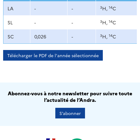
3
14
LA
-
-
H,
C
3
14
SL
-
-
H,
C
3
14
SC
0,026
-
H,
C
Télécharger le PDF de l'année sélectionnée
Abonnez-vous à notre newsletter pour suivre toute
l’actualité de l’Andra.
S’abonner