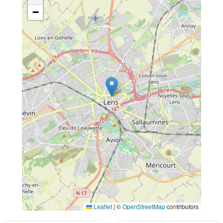
−
Leaflet
|
©
OpenStreetMap
contributors