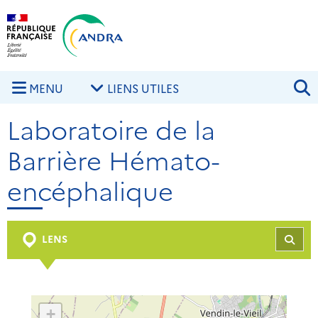
Aller au contenu principal
Skip to navigation
R
MENU
LIENS UTILES
Laboratoire de la
Barrière Hémato-
encéphalique
LENS
REC
+