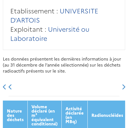
Etablissement :
UNIVERSITE
D'ARTOIS
Exploitant :
Université ou
Laboratoire
Les données présentent les dernières informations à jour
(au 31 décembre de l’année sélectionnée) sur les déchets
radioactifs présents sur le site.
2013
2014
2015
2016
Volume
Activité
Nature
déclaré (en
déclarée
des
m³
Radionucléides
(en
déchets
équivalent
MBq)
conditionné)