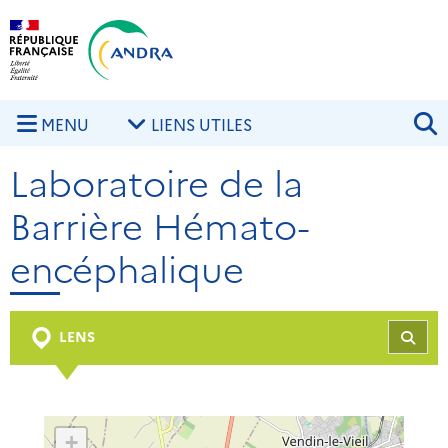
Aller au contenu principal
Skip to navigation
R
MENU
LIENS UTILES
Laboratoire de la
Barrière Hémato-
encéphalique
LENS
REC
+