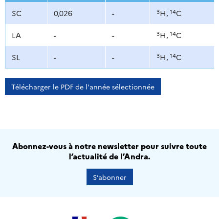
3
14
SC
0,026
-
H,
C
3
14
LA
-
-
H,
C
3
14
SL
-
-
H,
C
Télécharger le PDF de l'année sélectionnée
Abonnez-vous à notre newsletter pour suivre toute
l’actualité de l’Andra.
S’abonner