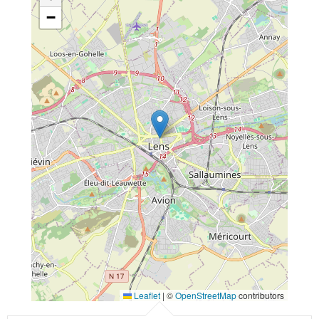
−
Leaflet
|
©
OpenStreetMap
contributors