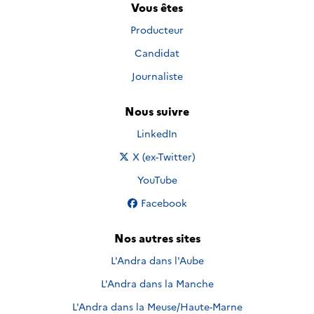
Vous êtes
Producteur
Candidat
Journaliste
Nous suivre
Nous suivre sur
LinkedIn
Nous suivre sur
X (ex-Twitter)
Nous suivre sur
YouTube
Nous suivre sur
Facebook
Nos autres sites
L'Andra dans l'Aube
L'Andra dans la Manche
L'Andra dans la Meuse/Haute-Marne