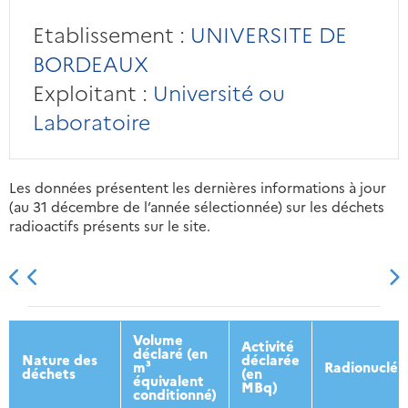
Etablissement :
UNIVERSITE DE
BORDEAUX
Exploitant :
Université ou
Laboratoire
Les données présentent les dernières informations à jour
(au 31 décembre de l’année sélectionnée) sur les déchets
radioactifs présents sur le site.
2013
2014
2015
2016
Volume
Activité
déclaré (en
Nature des
déclarée
m³
Radionucléi
déchets
(en
équivalent
MBq)
conditionné)