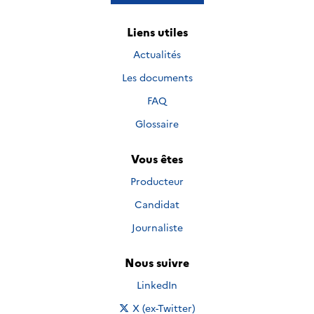
Liens utiles
Actualités
Les documents
FAQ
Glossaire
Vous êtes
Producteur
Candidat
Journaliste
Nous suivre
Nous suivre sur
LinkedIn
Nous suivre sur
X (ex-Twitter)