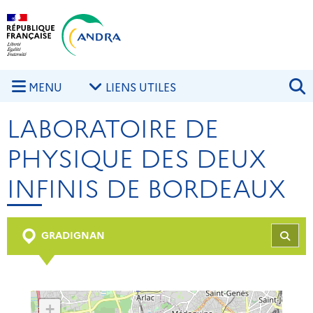
Aller au contenu principal
Skip to navigation
R
MENU
LIENS UTILES
LABORATOIRE DE
PHYSIQUE DES DEUX
INFINIS DE BORDEAUX
GRADIGNAN
REC
+