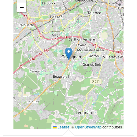
−
Leaflet
|
©
OpenStreetMap
contributors