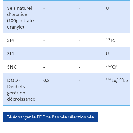
Sels naturel
-
-
U
d'uranium
(100g nitrate
uranyle)
99
SI4
-
-
Tc
SI4
-
-
U
252
SNC
-
-
Cf
176
177
DGD -
0,2
-
Lu,
Lu
Déchets
gérés en
décroissance
Télécharger le PDF de l'année sélectionnée