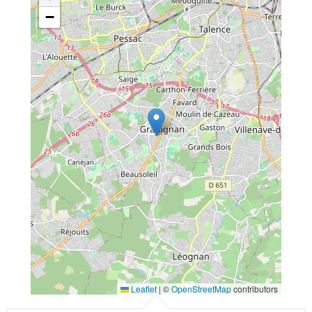
−
Leaflet
|
©
OpenStreetMap
contributors