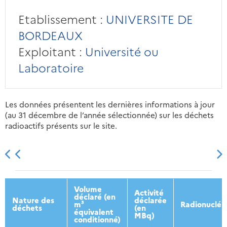
Etablissement :
UNIVERSITE DE
BORDEAUX
Exploitant :
Université ou
Laboratoire
Les données présentent les dernières informations à jour
(au 31 décembre de l’année sélectionnée) sur les déchets
radioactifs présents sur le site.
2013
2014
2015
2016
Volume
Activité
déclaré (en
Nature des
déclarée
m³
Radionucléi
déchets
(en
équivalent
MBq)
conditionné)