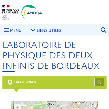
Aller au contenu principal
Skip to navigation
R
MENU
LIENS UTILES
LABORATOIRE DE
PHYSIQUE DES DEUX
INFINIS DE BORDEAUX
GRADIGNAN
REC
+