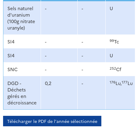
Sels naturel
-
-
U
d'uranium
(100g nitrate
uranyle)
99
SI4
-
-
Tc
SI4
-
-
U
252
SNC
-
-
Cf
176
177
DGD -
0,2
-
Lu,
Lu
Déchets
gérés en
décroissance
Télécharger le PDF de l'année sélectionnée