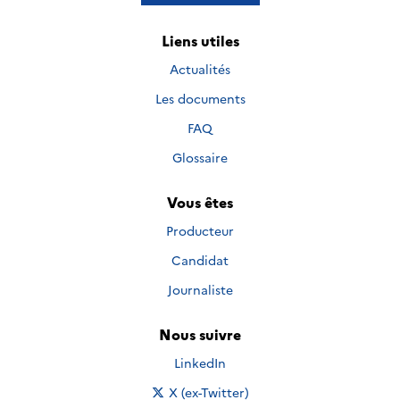
Liens utiles
Actualités
Les documents
FAQ
Glossaire
Vous êtes
Producteur
Candidat
Journaliste
Nous suivre
Nous suivre sur
LinkedIn
Nous suivre sur
X (ex-Twitter)