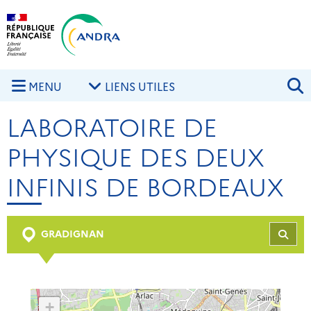
Aller au contenu principal
Skip to navigation
R
MENU
LIENS UTILES
LABORATOIRE DE
PHYSIQUE DES DEUX
INFINIS DE BORDEAUX
GRADIGNAN
REC
+