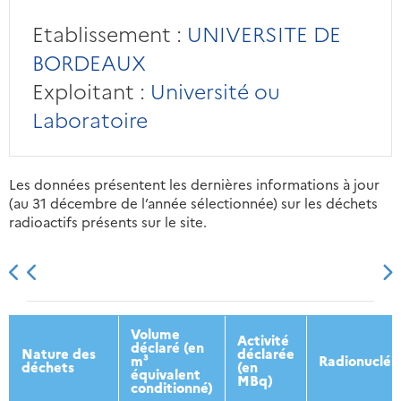
Etablissement :
UNIVERSITE DE
BORDEAUX
Exploitant :
Université ou
Laboratoire
Les données présentent les dernières informations à jour
(au 31 décembre de l’année sélectionnée) sur les déchets
radioactifs présents sur le site.
2013
2014
2015
2016
Volume
Activité
déclaré (en
Nature des
déclarée
m³
Radionucléi
déchets
(en
équivalent
MBq)
conditionné)