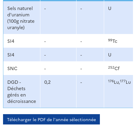
Sels naturel
-
-
U
d'uranium
(100g nitrate
uranyle)
99
SI4
-
-
Tc
SI4
-
-
U
252
SNC
-
-
Cf
176
177
DGD -
0,2
-
Lu,
Lu
Déchets
gérés en
décroissance
Télécharger le PDF de l'année sélectionnée