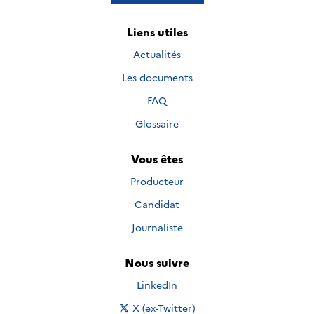
Liens utiles
Actualités
Les documents
FAQ
Glossaire
Vous êtes
Producteur
Candidat
Journaliste
Nous suivre
Nous suivre sur
LinkedIn
Nous suivre sur
X (ex-Twitter)