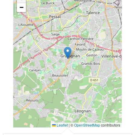
−
Leaflet
|
©
OpenStreetMap
contributors